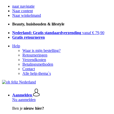
naar navigatie
Naar content
Naar winkelmand
Beauty, huishouden & lifestyle
Nederland: Gratis standaardverzending
vanaf € 79,90
Gratis retourneren
Help
Waar is mijn bestelling?
Retourneringen
Verzendkosten
Betalingsmethoden
Contact
Alle help-thema`s
Aanmelden
Nu aanmelden
Ben je
nieuw hier?