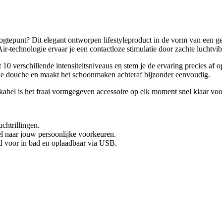
hoogtepunt? Dit elegant ontworpen lifestyleproduct in de vorm van een g
ir-technologie ervaar je een contactloze stimulatie door zachte luchtv
t 10 verschillende intensiteitsniveaus en stem je de ervaring precies a
de douche en maakt het schoonmaken achteraf bijzonder eenvoudig.
bel is het fraai vormgegeven accessoire op elk moment snel klaar voo
uchtrillingen.
el naar jouw persoonlijke voorkeuren.
 voor in bad en oplaadbaar via USB.