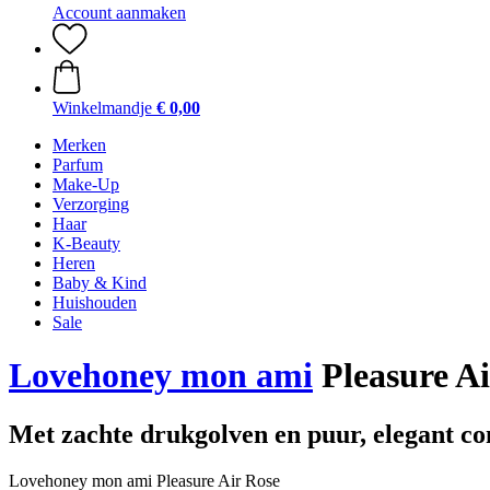
Account aanmaken
Winkelmandje
€ 0,00
Merken
Parfum
Make-Up
Verzorging
Haar
K-Beauty
Heren
Baby & Kind
Huishouden
Sale
Lovehoney mon ami
Pleasure Ai
Met zachte drukgolven en puur, elegant co
Lovehoney mon ami Pleasure Air Rose