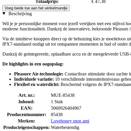
Totaalprijs:
€ 47,38
Voeg beide toe aan het winkelmandje
Beschrijving
Wil je je persoonlijke moment voor jezelf verrijken met een stijlvol 
moderne functionaliteit. Dankzij de innovatieve, bekroonde Pleasure A
Via de intuïtieve knoppen direct op de behuizing kies je moeiteloos ui
IPX7-standaard nodigt uit tot ontspannen momenten in bad of onder 
Dankzij de geïntegreerde, oplaadbare accu en de meegeleverde USB-ka
De highlights in een oogopslag:
Pleasure Air-technologie:
Contactloze stimulatie door zachte l
Individuele variatie:
10 verschillende intensiteitsniveaus gehe
Flexibel en waterdicht:
Beschermd volgens de IPX7-standaard
Art. nr.:
MUE-85438
Inhoud:
1 Stuk
EAN:
5060926404967
Producentnummer:
85438
Merken:
Lovehoney mon ami
Producteigenschappen:
Waterbestendig