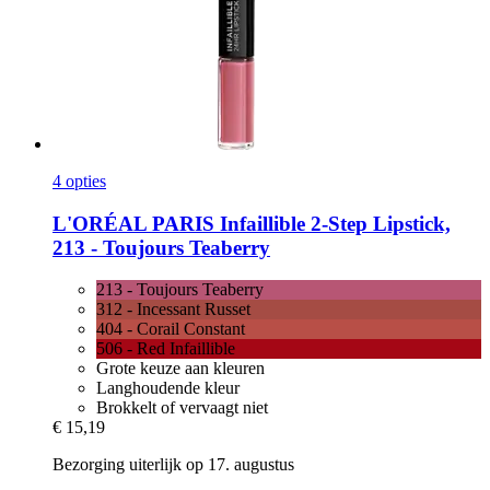
4 opties
L'ORÉAL PARIS
Infaillible 2-​Step Lipstick,
213 -​ Toujours Teaberry
213 - Toujours Teaberry
312 - Incessant Russet
404 - Corail Constant
506 - Red Infaillible
Grote keuze aan kleuren
Langhoudende kleur
Brokkelt of vervaagt niet
€ 15,19
Bezorging uiterlijk op 17. augustus