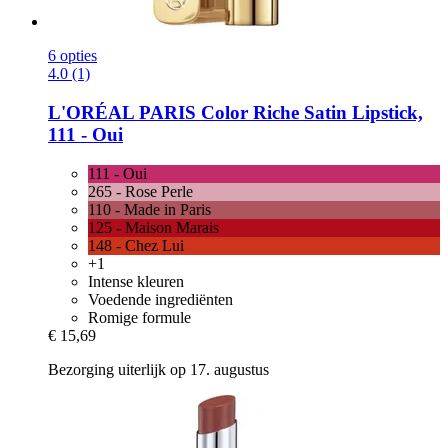
6 opties
4.0 (1)
L'ORÉAL PARIS
Color Riche Satin Lipstick,
111 -​ Oui
111 - Oui
265 - Rose Perle
110 - Made in Paris
125 - Maison Marais
148 - Chez Lui
+1
Intense kleuren
Voedende ingrediënten
Romige formule
€ 15,69
Bezorging uiterlijk op 17. augustus