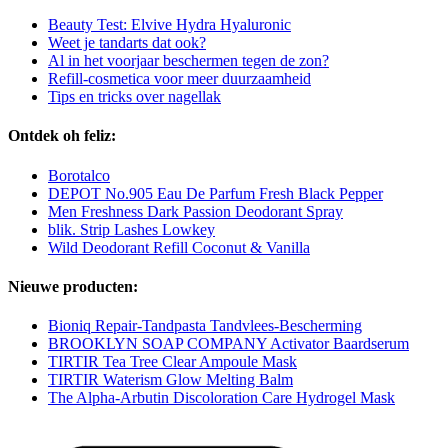
Beauty Test: Elvive Hydra Hyaluronic
Weet je tandarts dat ook?
Al in het voorjaar beschermen tegen de zon?
Refill-cosmetica voor meer duurzaamheid
Tips en tricks over nagellak
Ontdek oh feliz:
Borotalco
DEPOT No.905 Eau De Parfum Fresh Black Pepper
Men Freshness Dark Passion Deodorant Spray
blik. Strip Lashes Lowkey
Wild Deodorant Refill Coconut & Vanilla
Nieuwe producten:
Bioniq Repair-Tandpasta Tandvlees-Bescherming
BROOKLYN SOAP COMPANY Activator Baardserum
TIRTIR Tea Tree Clear Ampoule Mask
TIRTIR Waterism Glow Melting Balm
The Alpha-Arbutin Discoloration Care Hydrogel Mask