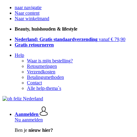
naar navigatie
Naar content
Naar winkelmand
Beauty, huishouden & lifestyle
Nederland: Gratis standaardverzending
vanaf € 79,90
Gratis retourneren
Help
Waar is mijn bestelling?
Retourneringen
Verzendkosten
Betalingsmethoden
Contact
Alle help-thema`s
Aanmelden
Nu aanmelden
Ben je
nieuw hier?