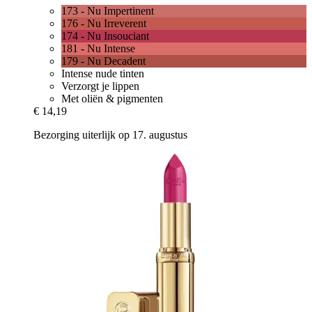
173 - Nu Impertinent
176 - Nu Irreverent
174 - Nu Insouciant
181 - Nu Intense
179 - Nu Decadent
Intense nude tinten
Verzorgt je lippen
Met oliën & pigmenten
€ 14,19
Bezorging uiterlijk op 17. augustus