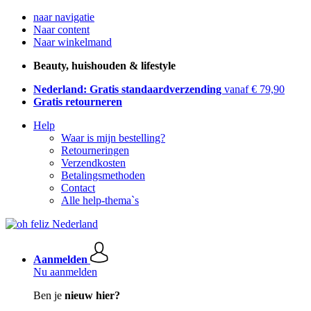
naar navigatie
Naar content
Naar winkelmand
Beauty, huishouden & lifestyle
Nederland: Gratis standaardverzending
vanaf € 79,90
Gratis retourneren
Help
Waar is mijn bestelling?
Retourneringen
Verzendkosten
Betalingsmethoden
Contact
Alle help-thema`s
Aanmelden
Nu aanmelden
Ben je
nieuw hier?