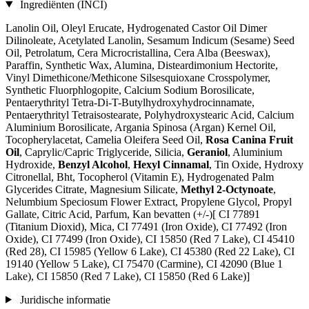
Ingrediënten (INCI)
Lanolin Oil, Oleyl Erucate, Hydrogenated Castor Oil Dimer
Dilinoleate, Acetylated Lanolin, Sesamum Indicum (Sesame) Seed
Oil, Petrolatum, Cera Microcristallina, Cera Alba (Beeswax),
Paraffin, Synthetic Wax, Alumina, Disteardimonium Hectorite,
Vinyl Dimethicone/Methicone Silsesquioxane Crosspolymer,
Synthetic Fluorphlogopite, Calcium Sodium Borosilicate,
Pentaerythrityl Tetra-Di-T-Butylhydroxyhydrocinnamate,
Pentaerythrityl Tetraisostearate, Polyhydroxystearic Acid, Calcium
Aluminium Borosilicate, Argania Spinosa (Argan) Kernel Oil,
Tocopherylacetat, Camelia Oleifera Seed Oil,
Rosa Canina Fruit
Oil
, Caprylic/Capric Triglyceride, Silicia,
Geraniol
, Aluminium
Hydroxide,
Benzyl Alcohol
,
Hexyl Cinnamal
, Tin Oxide, Hydroxy
Citronellal, Bht, Tocopherol (Vitamin E), Hydrogenated Palm
Glycerides Citrate, Magnesium Silicate,
Methyl 2-Octynoate
,
Nelumbium Speciosum Flower Extract, Propylene Glycol, Propyl
Gallate, Citric Acid, Parfum, Kan bevatten (+/-)[ CI 77891
(Titanium Dioxid), Mica, CI 77491 (Iron Oxide), CI 77492 (Iron
Oxide), CI 77499 (Iron Oxide), CI 15850 (Red 7 Lake), CI 45410
(Red 28), CI 15985 (Yellow 6 Lake), CI 45380 (Red 22 Lake), CI
19140 (Yellow 5 Lake), CI 75470 (Carmine), CI 42090 (Blue 1
Lake), CI 15850 (Red 7 Lake), CI 15850 (Red 6 Lake)]
Juridische informatie