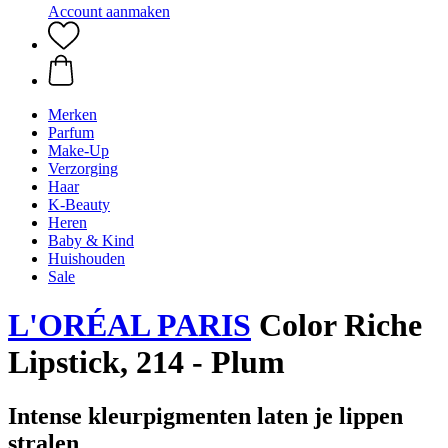
Account aanmaken
Merken
Parfum
Make-Up
Verzorging
Haar
K-Beauty
Heren
Baby & Kind
Huishouden
Sale
L'ORÉAL PARIS
Color Riche
Lipstick, 214 - Plum
Intense kleurpigmenten laten je lippen
stralen