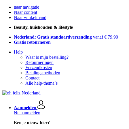
naar navigatie
Naar content
Naar winkelmand
Beauty, huishouden & lifestyle
Nederland: Gratis standaardverzending
vanaf € 79,90
Gratis retourneren
Help
Waar is mijn bestelling?
Retourneringen
Verzendkosten
Betalingsmethoden
Contact
Alle help-thema`s
Aanmelden
Nu aanmelden
Ben je
nieuw hier?