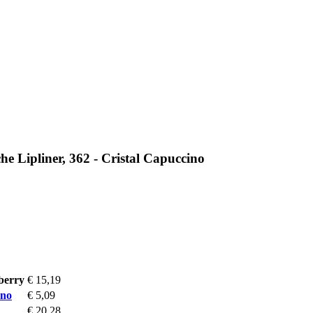
Lipliner, 362 - Cristal Capuccino
berry
€ 15,19
ino
€ 5,09
€ 20,28