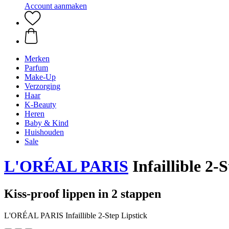
Account aanmaken
Merken
Parfum
Make-Up
Verzorging
Haar
K-Beauty
Heren
Baby & Kind
Huishouden
Sale
L'ORÉAL PARIS
Infaillible 2-
Kiss-proof lippen in 2 stappen
L'ORÉAL PARIS Infaillible 2-Step Lipstick