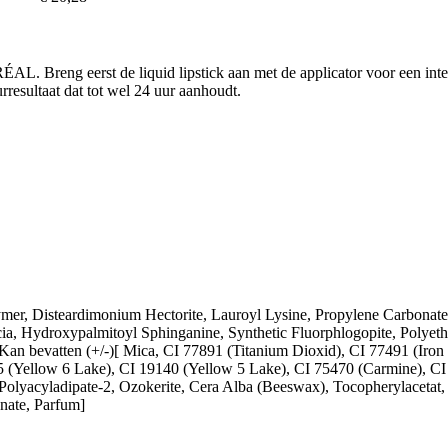
ÉAL. Breng eerst de liquid lipstick aan met de applicator voor een int
rresultaat dat tot wel 24 uur aanhoudt.
mer, Disteardimonium Hectorite, Lauroyl Lysine, Propylene Carbonate
a, Hydroxypalmitoyl Sphinganine, Synthetic Fluorphlogopite, Polyethyl
Kan bevatten (+/-)[ Mica, CI 77891 (Titanium Dioxid), CI 77491 (Iron
5 (Yellow 6 Lake), CI 19140 (Yellow 5 Lake), CI 75470 (Carmine), CI
olyacyladipate-2, Ozokerite, Cera Alba (Beeswax), Tocopherylacetat, P
nate, Parfum]