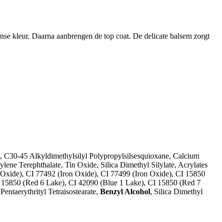
ense kleur. Daarna aanbrengen de top coat. De delicate balsem zorgt
, C30-45 Alkyldimethylsilyl Polypropylsilsesquioxane, Calcium
ene Terephthalate, Tin Oxide, Silica Dimethyl Silylate, Acrylates
 Oxide), CI 77492 (Iron Oxide), CI 77499 (Iron Oxide), CI 15850
 15850 (Red 6 Lake), CI 42090 (Blue 1 Lake), CI 15850 (Red 7
entaerythrityl Tetraisostearate,
Benzyl Alcohol
, Silica Dimethyl