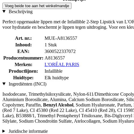
Voeg beide toe aan het winkelmandje
Beschrijving
Perfect opgemaakte lippen met de Infaillible 2-Step Lipstick van L'OR
voor hydratatie en beschermt je lippen tegen uitdroging. Voor een kleu
Art. nr.:
MUE-A8136557
Inhoud:
1 Stuk
EAN:
3600522337072
Producentnummer:
A8136557
Merken:
L'ORÉAL PARIS
Productlijnen:
Infaillible
Huidtype:
Elk huidtype
Ingrediënten (INCI)
Isododecane, Trimethylsiloxysilicate, Nylon-611/Dimethicone Copoly
Aluminium Borosilicate, Alumina, Calcium Sodium Borosilicate, Silici
Copolymer, Paraffin,
Benzyl Alcohol
, Sodium Hyaluronate, Parfum, 
(Red 7 Lake), CI 45380 (Red 22 Lake), CI 45410 (Red 28), CI 1598
Lake), B53888/1, Trimethyl Pentaphenyl Trisiloxane, Bis-Diglyceryl P
Silylate, Sodium Chondroitin Sulfate, Atelocollagen, Sodium Hyaluro
Juridische informatie