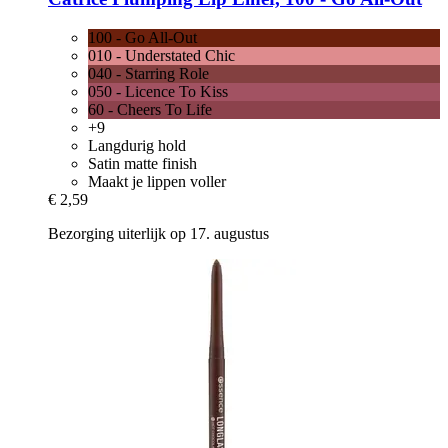
100 - Go All-Out
010 - Understated Chic
040 - Starring Role
050 - Licence To Kiss
60 - Cheers To Life
+9
Langdurig hold
Satin matte finish
Maakt je lippen voller
€ 2,59
Bezorging uiterlijk op 17. augustus