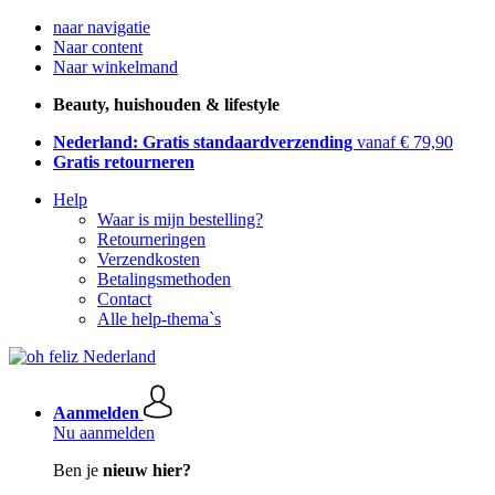
naar navigatie
Naar content
Naar winkelmand
Beauty, huishouden & lifestyle
Nederland: Gratis standaardverzending
vanaf € 79,90
Gratis retourneren
Help
Waar is mijn bestelling?
Retourneringen
Verzendkosten
Betalingsmethoden
Contact
Alle help-thema`s
Aanmelden
Nu aanmelden
Ben je
nieuw hier?