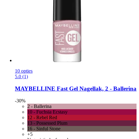
10 opties
5.0 (1)
MAYBELLINE
Fast Gel Nagellak, 2 -​ Ballerina
-30%
2 - Ballerina
10 - Fuchsia Ecstasy
12 - Rebel Red
13 - Possessed Plum
16 - Sinful Stone
+5