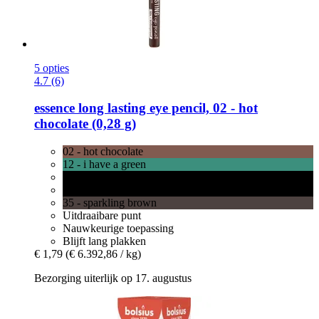
5 opties
4.7 (6)
essence
long lasting eye pencil, 02 -​ hot
chocolate (0,28 g)
02 - hot chocolate
12 - i have a green
01 - black fever
34 - sparkling black
35 - sparkling brown
Uitdraaibare punt
Nauwkeurige toepassing
Blijft lang plakken
€ 1,79
(€ 6.392,86 / kg)
Bezorging uiterlijk op 17. augustus