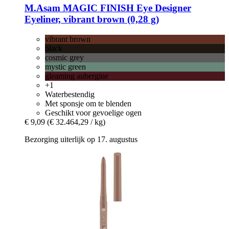
M.Asam
MAGIC FINISH Eye Designer
Eyeliner, vibrant brown (0,28 g)
vibrant brown
black
cosmic grey
mystic green
gleaming aubergine
+1
Waterbestendig
Met sponsje om te blenden
Geschikt voor gevoelige ogen
€ 9,09
(€ 32.464,29 / kg)
Bezorging uiterlijk op 17. augustus