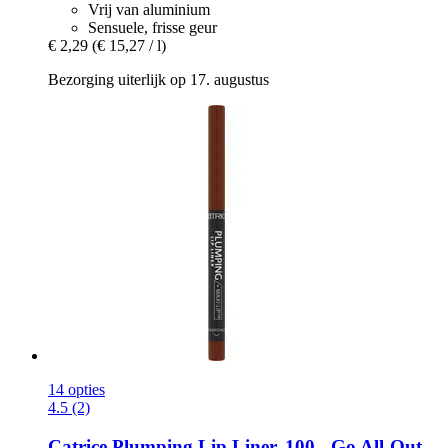
Vrij van aluminium
Sensuele, frisse geur
€ 2,29
(€ 15,27 / l)
Bezorging uiterlijk op 17. augustus
14 opties
4.5 (2)
Catrice
Plumping Lip Liner, 100 -​ Go All-​Out