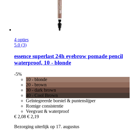
4 opties
5.0 (3)
essence
superlast 24h eyebrow pomade pencil
waterproof, 10 -​ blonde
-5%
10 - blonde
20 - brown
30 - dark brown
40 - Cool Brown
Geïntegreerde borstel & puntenslijper
Romige consistentie
Veegvast & waterproof
€ 2,08
€ 2,19
Bezorging uiterlijk op 17. augustus