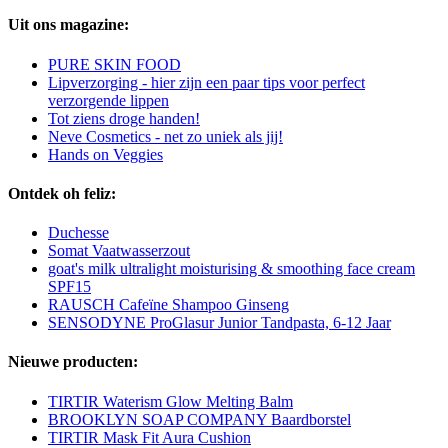
Uit ons magazine:
PURE SKIN FOOD
Lipverzorging - hier zijn een paar tips voor perfect
verzorgende lippen
Tot ziens droge handen!
Neve Cosmetics - net zo uniek als jij!
Hands on Veggies
Ontdek oh feliz:
Duchesse
Somat Vaatwasserzout
goat's milk ultralight moisturising & smoothing face cream
SPF15
RAUSCH Cafeïne Shampoo Ginseng
SENSODYNE ProGlasur Junior Tandpasta, 6-12 Jaar
Nieuwe producten:
TIRTIR Waterism Glow Melting Balm
BROOKLYN SOAP COMPANY Baardborstel
TIRTIR Mask Fit Aura Cushion