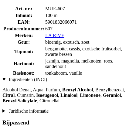
Art. nr.:
MUE-607
Inhoud:
100 ml
EAN:
5901832066071
Producentnummer:
607
Merken:
LA RIVE
Geur:
bloemig, exotisch, zoet
bergamotte, cassis, exotische fruitsorbet,
Topnoot:
zwarte bessen
jasmijn, magnolia, melknoten, roos,
Hartnoot:
sandelhout
Basisnoot:
tonkaboom, vanille
Ingrediënten (INCI)
Alcohol Denat, Aqua, Parfum,
Benzyl Alcohol
, Benzylbenzoat,
Citral
, Cumarin,
Isoeugenol
,
Linalool
,
Limonene
,
Geraniol
,
Benzyl Salicylate
, Citronellal
Juridische informatie
Bijpassend