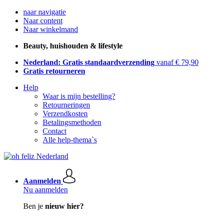
naar navigatie
Naar content
Naar winkelmand
Beauty, huishouden & lifestyle
Nederland: Gratis standaardverzending
vanaf € 79,90
Gratis retourneren
Help
Waar is mijn bestelling?
Retourneringen
Verzendkosten
Betalingsmethoden
Contact
Alle help-thema`s
Aanmelden
Nu aanmelden
Ben je
nieuw hier?