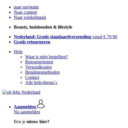
naar navigatie
Naar content
Naar winkelmand
Beauty, huishouden & lifestyle
Nederland: Gratis standaardverzending
vanaf € 79,90
Gratis retourneren
Help
Waar is mijn bestelling?
Retourneringen
Verzendkosten
Betalingsmethoden
Contact
Alle help-thema`s
Aanmelden
Nu aanmelden
Ben je
nieuw hier?