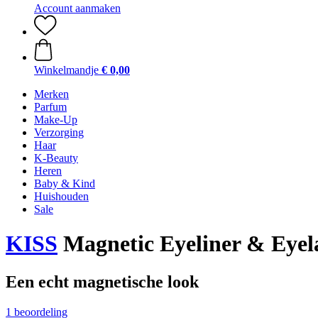
Account aanmaken
Winkelmandje
€ 0,00
Merken
Parfum
Make-Up
Verzorging
Haar
K-Beauty
Heren
Baby & Kind
Huishouden
Sale
KISS
Magnetic Eyeliner & Eyela
Een echt magnetische look
1 beoordeling