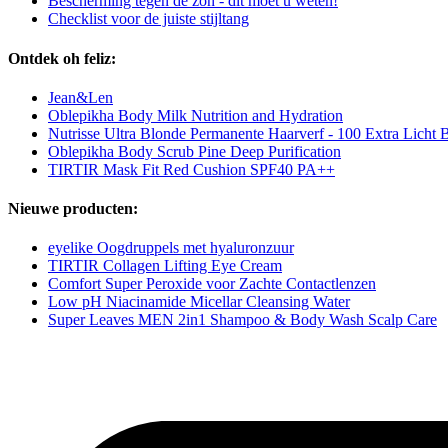
Bescherming tegen de zon - dit moet u weten!
Checklist voor de juiste stijltang
Ontdek oh feliz:
Jean&Len
Oblepikha Body Milk Nutrition and Hydration
Nutrisse Ultra Blonde Permanente Haarverf - 100 Extra Licht 
Oblepikha Body Scrub Pine Deep Purification
TIRTIR Mask Fit Red Cushion SPF40 PA++
Nieuwe producten:
eyelike Oogdruppels met hyaluronzuur
TIRTIR Collagen Lifting Eye Cream
Comfort Super Peroxide voor Zachte Contactlenzen
Low pH Niacinamide Micellar Cleansing Water
Super Leaves MEN 2in1 Shampoo & Body Wash Scalp Care