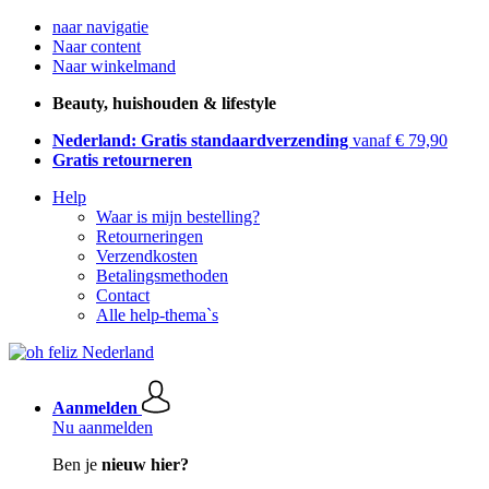
naar navigatie
Naar content
Naar winkelmand
Beauty, huishouden & lifestyle
Nederland: Gratis standaardverzending
vanaf € 79,90
Gratis retourneren
Help
Waar is mijn bestelling?
Retourneringen
Verzendkosten
Betalingsmethoden
Contact
Alle help-thema`s
Aanmelden
Nu aanmelden
Ben je
nieuw hier?