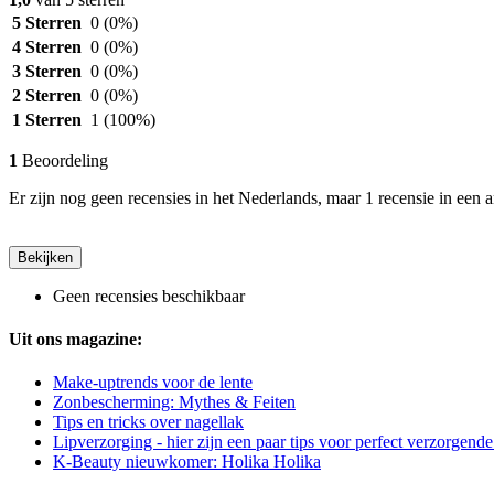
5 Sterren
0
(0%)
4 Sterren
0
(0%)
3 Sterren
0
(0%)
2 Sterren
0
(0%)
1 Sterren
1
(100%)
1
Beoordeling
Er zijn nog geen recensies in het Nederlands, maar 1 recensie in een a
Bekijken
Geen recensies beschikbaar
Uit ons magazine:
Make-uptrends voor de lente
Zonbescherming: Mythes & Feiten
Tips en tricks over nagellak
Lipverzorging - hier zijn een paar tips voor perfect verzorgende
K-Beauty nieuwkomer: Holika Holika