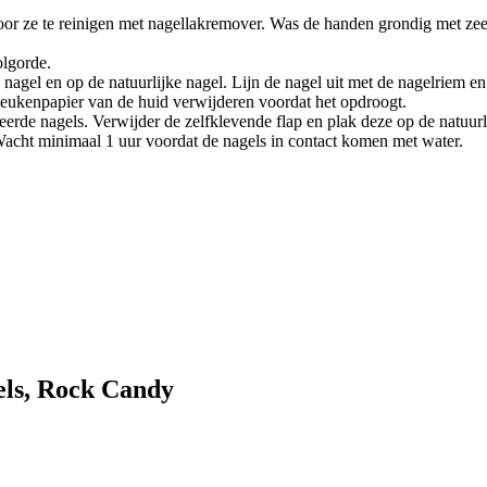
door ze te reinigen met nagellakremover. Was de handen grondig met ze
olgorde.
e nagel en op de natuurlijke nagel. Lijn de nagel uit met de nagelriem
 keukenpapier van de huid verwijderen voordat het opdroogt.
teerde nagels. Verwijder de zelfklevende flap en plak deze op de natuur
Wacht minimaal 1 uur voordat de nagels in contact komen met water.
els, Rock Candy