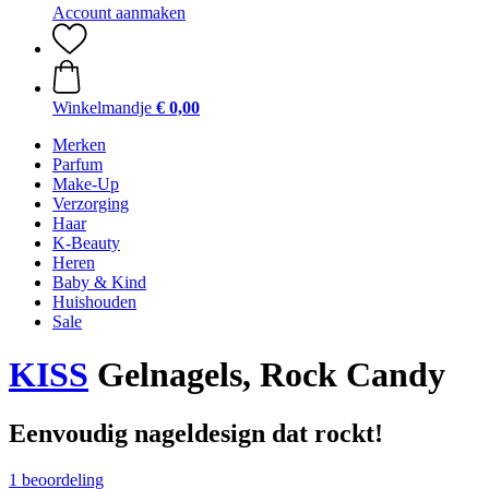
Account aanmaken
Winkelmandje
€ 0,00
Merken
Parfum
Make-Up
Verzorging
Haar
K-Beauty
Heren
Baby & Kind
Huishouden
Sale
KISS
Gelnagels, Rock Candy
Eenvoudig nageldesign dat rockt!
1 beoordeling