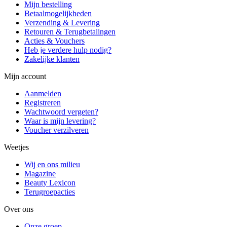
Mijn bestelling
Betaalmogelijkheden
Verzending & Levering
Retouren & Terugbetalingen
Acties & Vouchers
Heb je verdere hulp nodig?
Zakelijke klanten
Mijn account
Aanmelden
Registreren
Wachtwoord vergeten?
Waar is mijn levering?
Voucher verzilveren
Weetjes
Wij en ons milieu
Magazine
Beauty Lexicon
Terugroepacties
Over ons
Onze groep