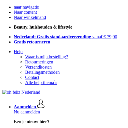
naar navigatie
Naar content
Naar winkelmand
Beauty, huishouden & lifestyle
Nederland: Gratis standaardverzending
vanaf € 79,90
Gratis retourneren
Help
Waar is mijn bestelling?
Retourneringen
Verzendkosten
Betalingsmethoden
Contact
Alle help-thema`s
Aanmelden
Nu aanmelden
Ben je
nieuw hier?