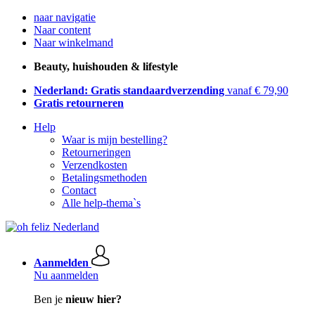
naar navigatie
Naar content
Naar winkelmand
Beauty, huishouden & lifestyle
Nederland: Gratis standaardverzending
vanaf € 79,90
Gratis retourneren
Help
Waar is mijn bestelling?
Retourneringen
Verzendkosten
Betalingsmethoden
Contact
Alle help-thema`s
Aanmelden
Nu aanmelden
Ben je
nieuw hier?