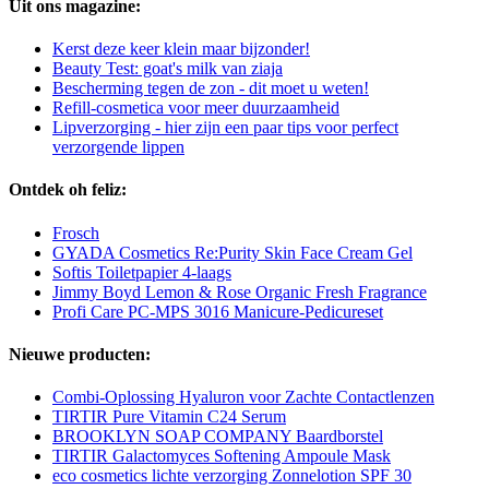
Uit ons magazine:
Kerst deze keer klein maar bijzonder!
Beauty Test: goat's milk van ziaja
Bescherming tegen de zon - dit moet u weten!
Refill-cosmetica voor meer duurzaamheid
Lipverzorging - hier zijn een paar tips voor perfect
verzorgende lippen
Ontdek oh feliz:
Frosch
GYADA Cosmetics Re:Purity Skin Face Cream Gel
Softis Toiletpapier 4-laags
Jimmy Boyd Lemon & Rose Organic Fresh Fragrance
Profi Care PC-MPS 3016 Manicure-Pedicureset
Nieuwe producten:
Combi-Oplossing Hyaluron voor Zachte Contactlenzen
TIRTIR Pure Vitamin C24 Serum
BROOKLYN SOAP COMPANY Baardborstel
TIRTIR Galactomyces Softening Ampoule Mask
eco cosmetics lichte verzorging Zonnelotion SPF 30