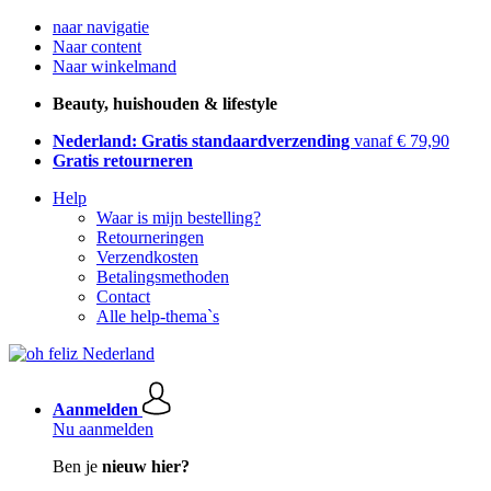
naar navigatie
Naar content
Naar winkelmand
Beauty, huishouden & lifestyle
Nederland: Gratis standaardverzending
vanaf € 79,90
Gratis retourneren
Help
Waar is mijn bestelling?
Retourneringen
Verzendkosten
Betalingsmethoden
Contact
Alle help-thema`s
Aanmelden
Nu aanmelden
Ben je
nieuw hier?