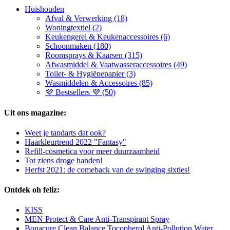
Huishouden
Afval & Verwerking (18)
Woningtextiel (2)
Keukengerei & Keukenaccessoires (6)
Schoonmaken (180)
Roomsprays & Kaarsen (315)
Afwasmiddel & Vaatwasseraccessoires (49)
Toilet- & Hygiënepapier (3)
Wasmiddelen & Accessoires (85)
💜 Bestsellers 💜 (50)
Uit ons magazine:
Weet je tandarts dat ook?
Haarkleurtrend 2022 "Fantasy"
Refill-cosmetica voor meer duurzaamheid
Tot ziens droge handen!
Herfst 2021: de comeback van de swinging sixties!
Ontdek oh feliz:
KISS
MEN Protect & Care Anti-Transpirant Spray
Bonacure Clean Balance Tocopherol Anti-Pollution Water