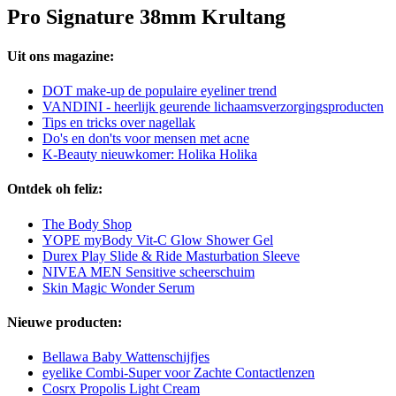
Pro Signature 38mm Krultang
Uit ons magazine:
DOT make-up de populaire eyeliner trend
VANDINI - heerlijk geurende lichaamsverzorgingsproducten
Tips en tricks over nagellak
Do's en don'ts voor mensen met acne
K-Beauty nieuwkomer: Holika Holika
Ontdek oh feliz:
The Body Shop
YOPE myBody Vit-C Glow Shower Gel
Durex Play Slide & Ride Masturbation Sleeve
NIVEA MEN Sensitive scheerschuim
Skin Magic Wonder Serum
Nieuwe producten:
Bellawa Baby Wattenschijfjes
eyelike Combi-Super voor Zachte Contactlenzen
Cosrx Propolis Light Cream