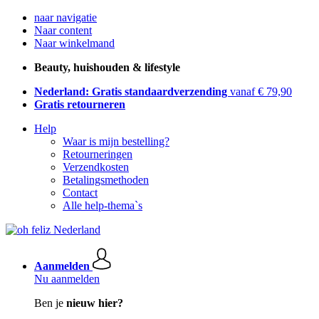
naar navigatie
Naar content
Naar winkelmand
Beauty, huishouden & lifestyle
Nederland: Gratis standaardverzending
vanaf € 79,90
Gratis retourneren
Help
Waar is mijn bestelling?
Retourneringen
Verzendkosten
Betalingsmethoden
Contact
Alle help-thema`s
Aanmelden
Nu aanmelden
Ben je
nieuw hier?