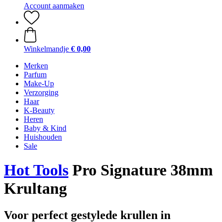
Account aanmaken
Winkelmandje
€ 0,00
Merken
Parfum
Make-Up
Verzorging
Haar
K-Beauty
Heren
Baby & Kind
Huishouden
Sale
Hot Tools
Pro Signature 38mm
Krultang
Voor perfect gestylede krullen in