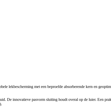
bele lekbescherming met een beproefde absorberende kern en geoptima
id. De innovatieve pasvorm sluiting houdt overal op de luier. Een praktis
).