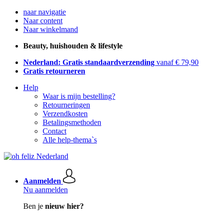
naar navigatie
Naar content
Naar winkelmand
Beauty, huishouden & lifestyle
Nederland: Gratis standaardverzending
vanaf € 79,90
Gratis retourneren
Help
Waar is mijn bestelling?
Retourneringen
Verzendkosten
Betalingsmethoden
Contact
Alle help-thema`s
Aanmelden
Nu aanmelden
Ben je
nieuw hier?