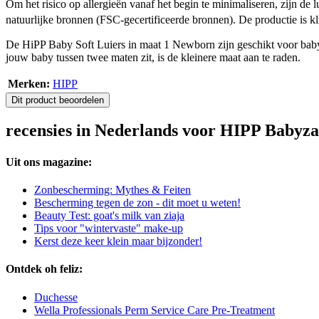
Om het risico op allergieën vanaf het begin te minimaliseren, zijn de 
natuurlijke bronnen (FSC-gecertificeerde bronnen). De productie is
De HiPP Baby Soft Luiers in maat 1 Newborn zijn geschikt voor baby'
jouw baby tussen twee maten zit, is de kleinere maat aan te raden.
Merken:
HIPP
Dit product beoordelen
recensies in Nederlands voor HIPP Babyz
Uit ons magazine:
Zonbescherming: Mythes & Feiten
Bescherming tegen de zon - dit moet u weten!
Beauty Test: goat's milk van ziaja
Tips voor "wintervaste" make-up
Kerst deze keer klein maar bijzonder!
Ontdek oh feliz:
Duchesse
Wella Professionals Perm Service Care Pre-Treatment