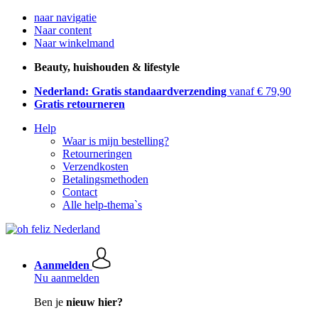
naar navigatie
Naar content
Naar winkelmand
Beauty, huishouden & lifestyle
Nederland: Gratis standaardverzending
vanaf € 79,90
Gratis retourneren
Help
Waar is mijn bestelling?
Retourneringen
Verzendkosten
Betalingsmethoden
Contact
Alle help-thema`s
Aanmelden
Nu aanmelden
Ben je
nieuw hier?