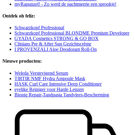
myRapunzel! - Zo werd de nachtmerrie een sprookje!
Ontdek oh feliz:
Schwarzkopf Professional
Schwarzkopf Professional BLONDME Premium Developer
GYADA Cosmetics STRONG & GO BOX
Clinians Pre & After Sun Gezichtscrème
I PROVENZALI Aloe Deodorant Roll-On
Nieuwe producten:
Weleda Verstevigend Serum
TIRTIR NMF Hydra Ampoule Mask
HASK Curl Care Intensive Deep Conditioner
eyelike Reiniger voor Harde Lenzen
Bioniq Repair-Tandpasta Tandvlees-Bescherming