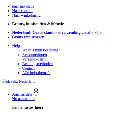
naar navigatie
Naar content
Naar winkelmand
Beauty, huishouden & lifestyle
Nederland: Gratis standaardverzending
vanaf € 79,90
Gratis retourneren
Help
Waar is mijn bestelling?
Retourneringen
Verzendkosten
Betalingsmethoden
Contact
Alle help-thema`s
Aanmelden
Nu aanmelden
Ben je
nieuw hier?