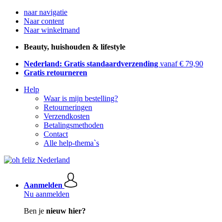
naar navigatie
Naar content
Naar winkelmand
Beauty, huishouden & lifestyle
Nederland: Gratis standaardverzending
vanaf € 79,90
Gratis retourneren
Help
Waar is mijn bestelling?
Retourneringen
Verzendkosten
Betalingsmethoden
Contact
Alle help-thema`s
Aanmelden
Nu aanmelden
Ben je
nieuw hier?