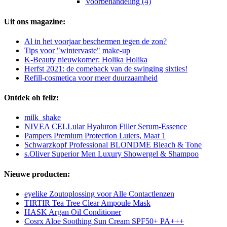
Voorbehandeling (4)
Uit ons magazine:
Al in het voorjaar beschermen tegen de zon?
Tips voor "wintervaste" make-up
K-Beauty nieuwkomer: Holika Holika
Herfst 2021: de comeback van de swinging sixties!
Refill-cosmetica voor meer duurzaamheid
Ontdek oh feliz:
milk_shake
NIVEA CELLular Hyaluron Filler Serum-Essence
Pampers Premium Protection Luiers, Maat 1
Schwarzkopf Professional BLONDME Bleach & Tone
s.Oliver Superior Men Luxury Showergel & Shampoo
Nieuwe producten:
eyelike Zoutoplossing voor Alle Contactlenzen
TIRTIR Tea Tree Clear Ampoule Mask
HASK Argan Oil Conditioner
Cosrx Aloe Soothing Sun Cream SPF50+ PA+++