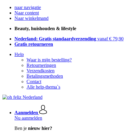
naar navigatie
Naar content
Naar winkelmand
Beauty, huishouden & lifestyle
Nederland: Gratis standaardverzending
vanaf € 79,90
Gratis retourneren
Help
Waar is mijn bestelling?
Retourneringen
Verzendkosten
Betalingsmethoden
Contact
Alle help-thema`s
Aanmelden
Nu aanmelden
Ben je
nieuw hier?