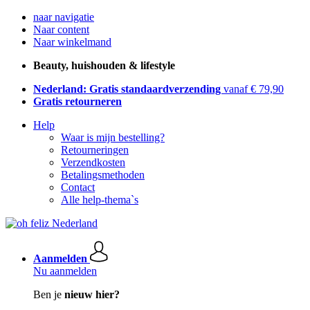
naar navigatie
Naar content
Naar winkelmand
Beauty, huishouden & lifestyle
Nederland: Gratis standaardverzending
vanaf € 79,90
Gratis retourneren
Help
Waar is mijn bestelling?
Retourneringen
Verzendkosten
Betalingsmethoden
Contact
Alle help-thema`s
Aanmelden
Nu aanmelden
Ben je
nieuw hier?