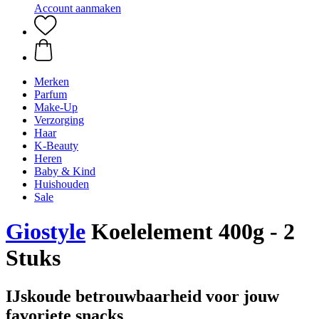
Account aanmaken
Merken
Parfum
Make-Up
Verzorging
Haar
K-Beauty
Heren
Baby & Kind
Huishouden
Sale
Giostyle
Koelelement 400g - 2
Stuks
IJskoude betrouwbaarheid voor jouw
favoriete snacks