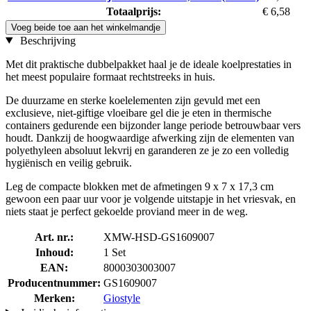
Totaalprijs:
€ 6,58
Voeg beide toe aan het winkelmandje
Beschrijving
Met dit praktische dubbelpakket haal je de ideale koelprestaties in
het meest populaire formaat rechtstreeks in huis.
De duurzame en sterke koelelementen zijn gevuld met een
exclusieve, niet-giftige vloeibare gel die je eten in thermische
containers gedurende een bijzonder lange periode betrouwbaar vers
houdt. Dankzij de hoogwaardige afwerking zijn de elementen van
polyethyleen absoluut lekvrij en garanderen ze je zo een volledig
hygiënisch en veilig gebruik.
Leg de compacte blokken met de afmetingen 9 x 7 x 17,3 cm
gewoon een paar uur voor je volgende uitstapje in het vriesvak, en
niets staat je perfect gekoelde proviand meer in de weg.
Art. nr.:
XMW-HSD-GS1609007
Inhoud:
1 Set
EAN:
8000303003007
Producentnummer:
GS1609007
Merken:
Giostyle