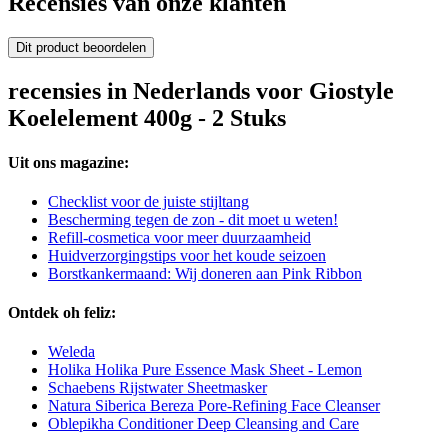
Recensies van onze klanten
Dit product beoordelen
recensies in Nederlands voor Giostyle
Koelelement 400g - 2 Stuks
Uit ons magazine:
Checklist voor de juiste stijltang
Bescherming tegen de zon - dit moet u weten!
Refill-cosmetica voor meer duurzaamheid
Huidverzorgingstips voor het koude seizoen
Borstkankermaand: Wij doneren aan Pink Ribbon
Ontdek oh feliz:
Weleda
Holika Holika Pure Essence Mask Sheet - Lemon
Schaebens Rijstwater Sheetmasker
Natura Siberica Bereza Pore-Refining Face Cleanser
Oblepikha Conditioner Deep Cleansing and Care