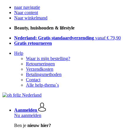
naar navigatie
Naar content
Naar winkelmand
Beauty, huishouden & lifestyle
Nederland: Gratis standaardverzending
vanaf € 79,90
Gratis retourneren
Help
Waar is mijn bestelling?
Retourneringen
Verzendkosten
Betalingsmethoden
Contact
Alle help-thema`s
Aanmelden
Nu aanmelden
Ben je
nieuw hier?