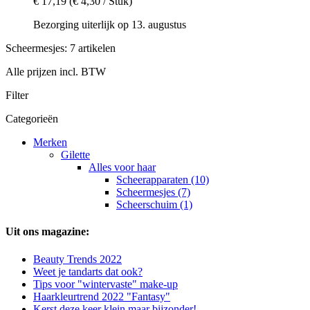
€ 17,19
(€ 4,30 / Stuk)
Bezorging uiterlijk op 13. augustus
Scheermesjes: 7 artikelen
Alle prijzen incl. BTW
Filter
Categorieën
Merken
Gilette
Alles voor haar
Scheerapparaten (10)
Scheermesjes (7)
Scheerschuim (1)
Uit ons magazine:
Beauty Trends 2022
Weet je tandarts dat ook?
Tips voor "wintervaste" make-up
Haarkleurtrend 2022 "Fantasy"
Kerst deze keer klein maar bijzonder!