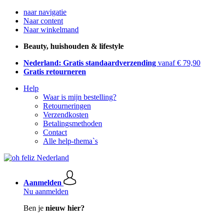
naar navigatie
Naar content
Naar winkelmand
Beauty, huishouden & lifestyle
Nederland: Gratis standaardverzending
vanaf € 79,90
Gratis retourneren
Help
Waar is mijn bestelling?
Retourneringen
Verzendkosten
Betalingsmethoden
Contact
Alle help-thema`s
Aanmelden
Nu aanmelden
Ben je
nieuw hier?