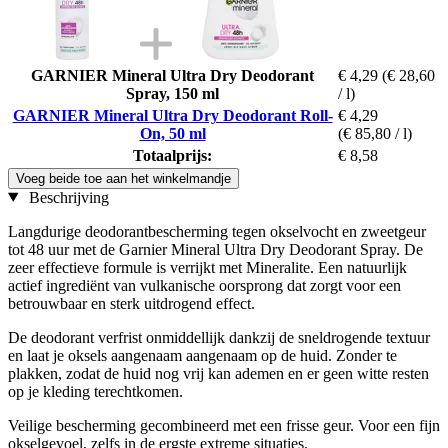
GARNIER Mineral Ultra Dry Deodorant
€ 4,29
(€ 28,60
Spray, 150 ml
/ l)
GARNIER Mineral Ultra Dry Deodorant Roll-
€ 4,29
On, 50 ml
(€ 85,80 / l)
Totaalprijs:
€ 8,58
Voeg beide toe aan het winkelmandje
Beschrijving
Langdurige deodorantbescherming tegen okselvocht en zweetgeur
tot 48 uur met de Garnier Mineral Ultra Dry Deodorant Spray. De
zeer effectieve formule is verrijkt met Mineralite. Een natuurlijk
actief ingrediënt van vulkanische oorsprong dat zorgt voor een
betrouwbaar en sterk uitdrogend effect.
De deodorant verfrist onmiddellijk dankzij de sneldrogende textuur
en laat je oksels aangenaam aangenaam op de huid. Zonder te
plakken, zodat de huid nog vrij kan ademen en er geen witte resten
op je kleding terechtkomen.
Veilige bescherming gecombineerd met een frisse geur. Voor een fijn
okselgevoel, zelfs in de ergste extreme situaties.