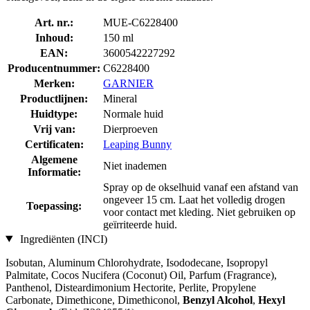
Art. nr.:
MUE-C6228400
Inhoud:
150 ml
EAN:
3600542227292
Producentnummer:
C6228400
Merken:
GARNIER
Productlijnen:
Mineral
Huidtype:
Normale huid
Vrij van:
Dierproeven
Certificaten:
Leaping Bunny
Algemene
Niet inademen
Informatie:
Spray op de okselhuid vanaf een afstand van
ongeveer 15 cm. Laat het volledig drogen
Toepassing:
voor contact met kleding. Niet gebruiken op
geïrriteerde huid.
Ingrediënten (INCI)
Isobutan, Aluminum Chlorohydrate, Isododecane, Isopropyl
Palmitate, Cocos Nucifera (Coconut) Oil, Parfum (Fragrance),
Panthenol, Disteardimonium Hectorite, Perlite, Propylene
Carbonate, Dimethicone, Dimethiconol,
Benzyl Alcohol
,
Hexyl