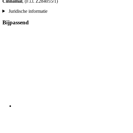
Cinnamal
, (F.i.l. Z284055/1)
Juridische informatie
Bijpassend