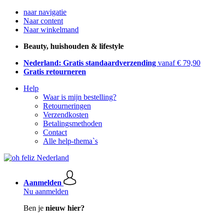
naar navigatie
Naar content
Naar winkelmand
Beauty, huishouden & lifestyle
Nederland: Gratis standaardverzending
vanaf € 79,90
Gratis retourneren
Help
Waar is mijn bestelling?
Retourneringen
Verzendkosten
Betalingsmethoden
Contact
Alle help-thema`s
Aanmelden
Nu aanmelden
Ben je
nieuw hier?