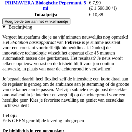
PRIMAVERA Biologische Pepermunt, 5
€ 7,99
ml
(€ 1.598,00 / l)
Totaalprijs:
€ 10,88
Voeg beide toe aan het winkelmandje
Beschrijving
Vergeet huisparfums die je na vijf minuten nauwelijks nog opmerkt!
Het 3
Volution basisapparaat
van
Febreze
is je slimme assistent
voor een constant voortreffelijk binnenklimaat. Dankzij de
innovatieve technologie wisselt het apparaat elke 45 minuten
automatisch tussen drie geurkamers. Het resultaat? Je neus wordt
telkens opnieuw verrast en de frisheid blijft voor jou continu
aanwezig, in plaats van naar de achtergrond te verdwijnen!
Je bepaalt daarbij heel flexibel zelf de intensiteit: een korte draai aan
de regelaar is genoeg om de ambiance aan je stemming of de grootte
van de kamer aan te passen. Met zijn subtiele design past de stekker
onopvallend in je interieur en zorgt hij op de achtergrond voor een
heerlijke geur. Kies je favoriete navulling en geniet van eersteklas
luchtkwaliteit!
Let op:
Er is GEEN geur bij de levering inbegrepen.
De highlights in een oogopslag: