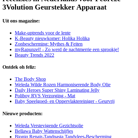
3Volution Geurstekker Apparaat
Uit ons magazine:
Make-uptrends voor de lente
K-Beauty nieuwkomer: Holika Holika
Zonbescherming: Mythes & Feiten
myRapunzel! - Zo werd de nachtmerrie een sprookje!
Beauty Trends 2022
Ontdek oh feliz:
The Body Shop
Weleda Wilde Rozen Harmoniserende Body Olie
Daily Heroes Super Shiny Laminating Jelly
Poliboy RVS Verzorging - Mat
Baby Speelgoed- en Oppervlaktereiniger - Geurvrij
Nieuwe producten:
Weleda Verstevigende Gezichtsolie
Bellawa Baby Wattenschijfjes
Bioniq Repair-Tandpasta Tandvlees-Bescherming