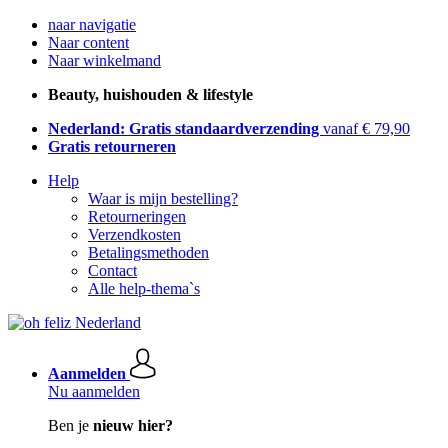
naar navigatie
Naar content
Naar winkelmand
Beauty, huishouden & lifestyle
Nederland: Gratis standaardverzending
vanaf € 79,90
Gratis retourneren
Help
Waar is mijn bestelling?
Retourneringen
Verzendkosten
Betalingsmethoden
Contact
Alle help-thema`s
Aanmelden
Nu aanmelden
Ben je
nieuw hier?