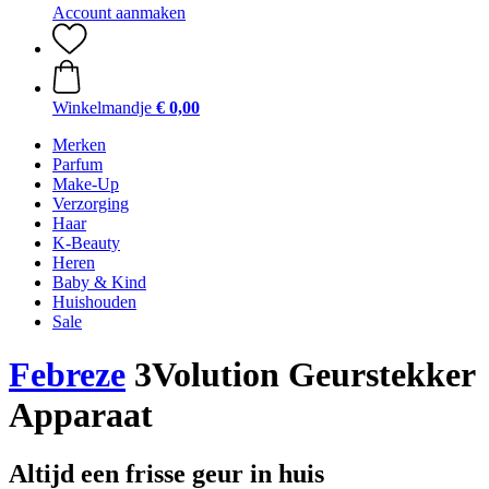
Account aanmaken
Winkelmandje
€ 0,00
Merken
Parfum
Make-Up
Verzorging
Haar
K-Beauty
Heren
Baby & Kind
Huishouden
Sale
Febreze
3Volution Geurstekker
Apparaat
Altijd een frisse geur in huis