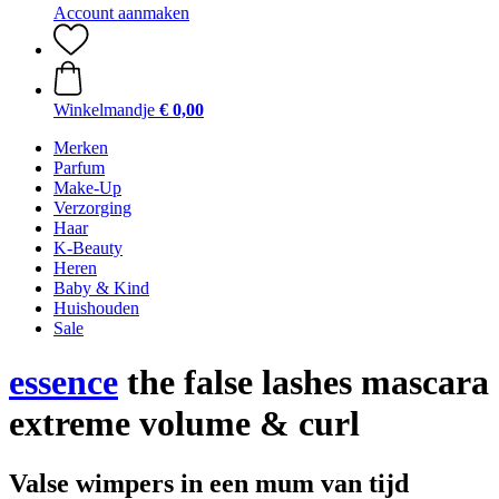
Account aanmaken
Winkelmandje
€ 0,00
Merken
Parfum
Make-Up
Verzorging
Haar
K-Beauty
Heren
Baby & Kind
Huishouden
Sale
essence
the false lashes mascara
extreme volume & curl
Valse wimpers in een mum van tijd