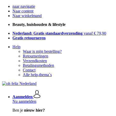
naar navigatie
Naar content
Naar winkelmand
Beauty, huishouden & lifestyle
Nederland: Gratis standaardverzending
vanaf € 79,90
Gratis retourneren
Help
Waar is mijn bestelling?
Retourneringen
Verzendkosten
Betalingsmethoden
Contact
Alle help-thema`s
Aanmelden
Nu aanmelden
Ben je
nieuw hier?