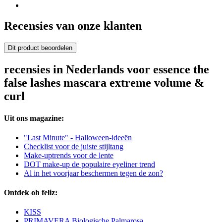
Recensies van onze klanten
Dit product beoordelen
recensies in Nederlands voor essence the
false lashes mascara extreme volume &
curl
Uit ons magazine:
"Last Minute" - Halloween-ideeën
Checklist voor de juiste stijltang
Make-uptrends voor de lente
DOT make-up de populaire eyeliner trend
Al in het voorjaar beschermen tegen de zon?
Ontdek oh feliz:
KISS
PRIMAVERA Biologische Palmarosa