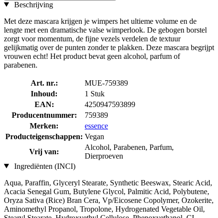
Beschrijving
Met deze mascara krijgen je wimpers het ultieme volume en de
lengte met een dramatische valse wimperlook. De gebogen borstel
zorgt voor momentum, de fijne vezels verdelen de textuur
gelijkmatig over de punten zonder te plakken. Deze mascara begrijpt
vrouwen echt! Het product bevat geen alcohol, parfum of
parabenen.
Art. nr.:
MUE-759389
Inhoud:
1 Stuk
EAN:
4250947593899
Producentnummer:
759389
Merken:
essence
Producteigenschappen:
Vegan
Alcohol, Parabenen, Parfum,
Vrij van:
Dierproeven
Ingrediënten (INCI)
Aqua, Paraffin, Glyceryl Stearate, Synthetic Beeswax, Stearic Acid,
Acacia Senegal Gum, Butylene Glycol, Palmitic Acid, Polybutene,
Oryza Sativa (Rice) Bran Cera, Vp/Eicosene Copolymer, Ozokerite,
Aminomethyl Propanol, Tropolone, Hydrogenated Vegetable Oil,
Stearyl Stearate, Hydroxyethyl Cellulose, Phenoxyethanol, CI