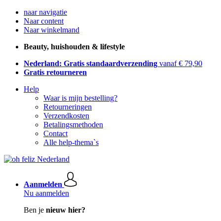
naar navigatie
Naar content
Naar winkelmand
Beauty, huishouden & lifestyle
Nederland: Gratis standaardverzending
vanaf € 79,90
Gratis retourneren
Help
Waar is mijn bestelling?
Retourneringen
Verzendkosten
Betalingsmethoden
Contact
Alle help-thema`s
Aanmelden
Nu aanmelden
Ben je
nieuw hier?