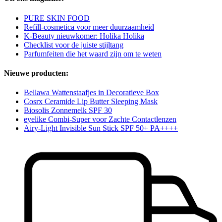
PURE SKIN FOOD
Refill-cosmetica voor meer duurzaamheid
K-Beauty nieuwkomer: Holika Holika
Checklist voor de juiste stijltang
Parfumfeiten die het waard zijn om te weten
Nieuwe producten:
Bellawa Wattenstaafjes in Decoratieve Box
Cosrx Ceramide Lip Butter Sleeping Mask
Biosolis Zonnemelk SPF 30
eyelike Combi-Super voor Zachte Contactlenzen
Airy-Light Invisible Sun Stick SPF 50+ PA++++