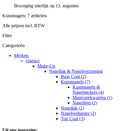
Bezorging uiterlijk op 13. augustus
Kunstnagels: 7 artikelen
Alle prijzen incl. BTW
Filter
Categorieën
Merken
essence
Make-Up
Nagellak & Nagelverzorging
Base Coat (2)
Kunstnagels (7)
Kunstnagels &
Nagelstickers (4)
Manicurekwastjes (1)
Nagellijm (2)
Nagellak (2)
Nagelverharder (2)
Top Coat (3)
Uit ons magazine: