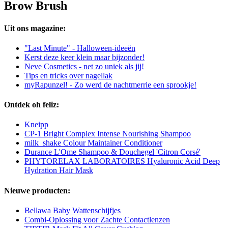
Brow Brush
Uit ons magazine:
"Last Minute" - Halloween-ideeën
Kerst deze keer klein maar bijzonder!
Neve Cosmetics - net zo uniek als jij!
Tips en tricks over nagellak
myRapunzel! - Zo werd de nachtmerrie een sprookje!
Ontdek oh feliz:
Kneipp
CP-1 Bright Complex Intense Nourishing Shampoo
milk_shake Colour Maintainer Conditioner
Durance L'Ome Shampoo & Douchegel 'Citron Corsé'
PHYTORELAX LABORATOIRES Hyaluronic Acid Deep
Hydration Hair Mask
Nieuwe producten:
Bellawa Baby Wattenschijfjes
Combi-Oplossing voor Zachte Contactlenzen