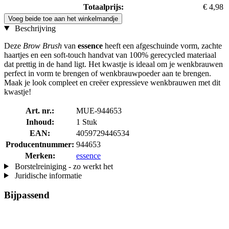
Totaalprijs:
€ 4,98
Voeg beide toe aan het winkelmandje
Beschrijving
Deze
Brow Brush
van
essence
heeft een afgeschuinde vorm, zachte
haartjes en een soft-touch handvat van 100% gerecycled materiaal
dat prettig in de hand ligt. Het kwastje is ideaal om je wenkbrauwen
perfect in vorm te brengen of wenkbrauwpoeder aan te brengen.
Maak je look compleet en creëer expressieve wenkbrauwen met dit
kwastje!
Art. nr.:
MUE-944653
Inhoud:
1 Stuk
EAN:
4059729446534
Producentnummer:
944653
Merken:
essence
Borstelreiniging - zo werkt het
Juridische informatie
Bijpassend