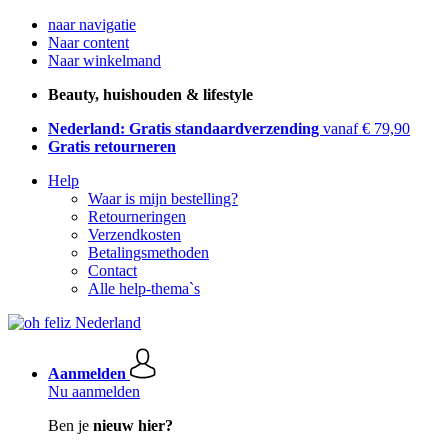
naar navigatie
Naar content
Naar winkelmand
Beauty, huishouden & lifestyle
Nederland: Gratis standaardverzending
vanaf € 79,90
Gratis retourneren
Help
Waar is mijn bestelling?
Retourneringen
Verzendkosten
Betalingsmethoden
Contact
Alle help-thema`s
Aanmelden
Nu aanmelden
Ben je
nieuw hier?