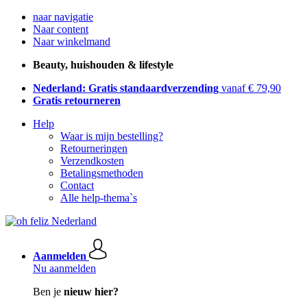
naar navigatie
Naar content
Naar winkelmand
Beauty, huishouden & lifestyle
Nederland: Gratis standaardverzending
vanaf € 79,90
Gratis retourneren
Help
Waar is mijn bestelling?
Retourneringen
Verzendkosten
Betalingsmethoden
Contact
Alle help-thema`s
Aanmelden
Nu aanmelden
Ben je
nieuw hier?