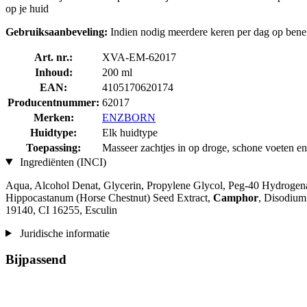
op je huid
Gebruiksaanbeveling:
Indien nodig meerdere keren per dag op benen 
Art. nr.:
XVA-EM-62017
Inhoud:
200 ml
EAN:
4105170620174
Producentnummer:
62017
Merken:
ENZBORN
Huidtype:
Elk huidtype
Toepassing:
Masseer zachtjes in op droge, schone voeten en
Ingrediënten (INCI)
Aqua, Alcohol Denat, Glycerin, Propylene Glycol, Peg-40 Hydrogen
Hippocastanum (Horse Chestnut) Seed Extract,
Camphor
, Disodium
19140, CI 16255, Esculin
Juridische informatie
Bijpassend