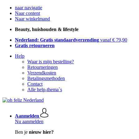
naar navigatie
Naar content
Naar winkelmand
Beauty, huishouden & lifestyle
Nederland: Gratis standaardverzending
vanaf € 79,90
Gratis retourneren
Help
Waar is mijn bestelling?
Retourneringen
Verzendkosten
Betalingsmethoden
Contact
Alle help-thema`s
Aanmelden
Nu aanmelden
Ben je
nieuw hier?