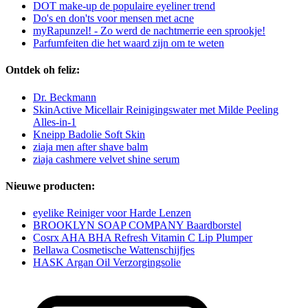
DOT make-up de populaire eyeliner trend
Do's en don'ts voor mensen met acne
myRapunzel! - Zo werd de nachtmerrie een sprookje!
Parfumfeiten die het waard zijn om te weten
Ontdek oh feliz:
Dr. Beckmann
SkinActive Micellair Reinigingswater met Milde Peeling
Alles-in-1
Kneipp Badolie Soft Skin
ziaja men after shave balm
ziaja cashmere velvet shine serum
Nieuwe producten:
eyelike Reiniger voor Harde Lenzen
BROOKLYN SOAP COMPANY Baardborstel
Cosrx AHA BHA Refresh Vitamin C Lip Plumper
Bellawa Cosmetische Wattenschijfjes
HASK Argan Oil Verzorgingsolie