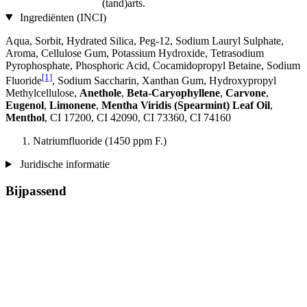
(tand)arts.
Ingrediënten (INCI)
Aqua, Sorbit, Hydrated Silica, Peg-12, Sodium Lauryl Sulphate,
Aroma, Cellulose Gum, Potassium Hydroxide, Tetrasodium
Pyrophosphate, Phosphoric Acid, Cocamidopropyl Betaine, Sodium
[1]
Fluoride
, Sodium Saccharin, Xanthan Gum, Hydroxypropyl
Methylcellulose,
Anethole
,
Beta-Caryophyllene
,
Carvone
,
Eugenol
,
Limonene
,
Mentha Viridis (Spearmint) Leaf Oil
,
Menthol
, CI 17200, CI 42090, CI 73360, CI 74160
Natriumfluoride (1450 ppm F.)
Juridische informatie
Bijpassend