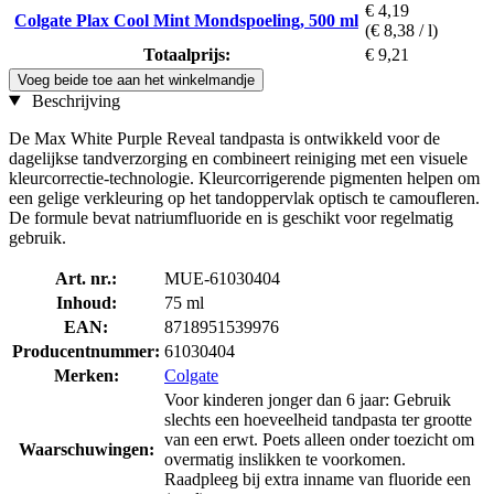
€ 4,19
Colgate Plax Cool Mint Mondspoeling, 500 ml
(€ 8,38 / l)
Totaalprijs:
€ 9,21
Voeg beide toe aan het winkelmandje
Beschrijving
De Max White Purple Reveal tandpasta is ontwikkeld voor de
dagelijkse tandverzorging en combineert reiniging met een visuele
kleurcorrectie-technologie. Kleurcorrigerende pigmenten helpen om
een gelige verkleuring op het tandoppervlak optisch te camoufleren.
De formule bevat natriumfluoride en is geschikt voor regelmatig
gebruik.
Art. nr.:
MUE-61030404
Inhoud:
75 ml
EAN:
8718951539976
Producentnummer:
61030404
Merken:
Colgate
Voor kinderen jonger dan 6 jaar: Gebruik
slechts een hoeveelheid tandpasta ter grootte
van een erwt. Poets alleen onder toezicht om
Waarschuwingen:
overmatig inslikken te voorkomen.
Raadpleeg bij extra inname van fluoride een