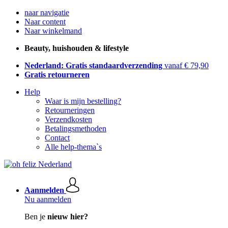
naar navigatie
Naar content
Naar winkelmand
Beauty, huishouden & lifestyle
Nederland: Gratis standaardverzending
vanaf € 79,90
Gratis retourneren
Help
Waar is mijn bestelling?
Retourneringen
Verzendkosten
Betalingsmethoden
Contact
Alle help-thema`s
Aanmelden
Nu aanmelden
Ben je
nieuw hier?