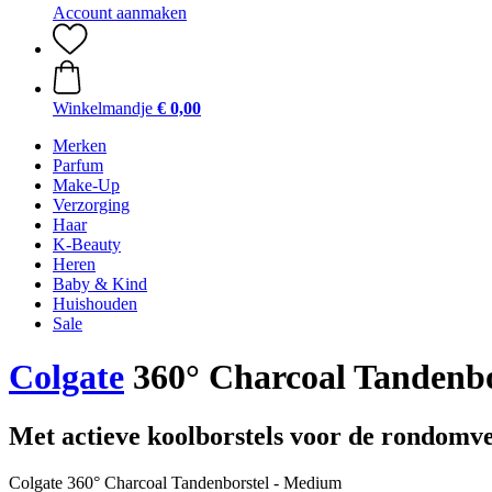
Account aanmaken
Winkelmandje
€ 0,00
Merken
Parfum
Make-Up
Verzorging
Haar
K-Beauty
Heren
Baby & Kind
Huishouden
Sale
Colgate
360° Charcoal Tandenbo
Met actieve koolborstels voor de rondomv
Colgate 360° Charcoal Tandenborstel - Medium