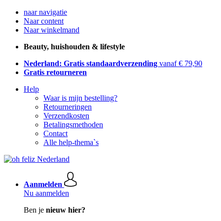
naar navigatie
Naar content
Naar winkelmand
Beauty, huishouden & lifestyle
Nederland: Gratis standaardverzending
vanaf € 79,90
Gratis retourneren
Help
Waar is mijn bestelling?
Retourneringen
Verzendkosten
Betalingsmethoden
Contact
Alle help-thema`s
Aanmelden
Nu aanmelden
Ben je
nieuw hier?