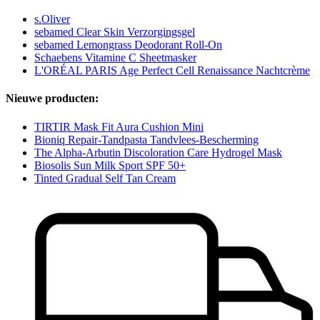
s.Oliver
sebamed Clear Skin Verzorgingsgel
sebamed Lemongrass Deodorant Roll-On
Schaebens Vitamine C Sheetmasker
L'ORÉAL PARIS Age Perfect Cell Renaissance Nachtcrème
Nieuwe producten:
TIRTIR Mask Fit Aura Cushion Mini
Bioniq Repair-Tandpasta Tandvlees-Bescherming
The Alpha-Arbutin Discoloration Care Hydrogel Mask
Biosolis Sun Milk Sport SPF 50+
Tinted Gradual Self Tan Cream