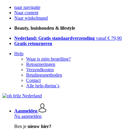
naar navigatie
Naar content
Naar winkelmand
Beauty, huishouden & lifestyle
Nederland: Gratis standaardverzending
vanaf € 79,90
Gratis retourneren
Help
Waar is mijn bestelling?
Retourneringen
Verzendkosten
Betalingsmethoden
Contact
Alle help-thema`s
Aanmelden
Nu aanmelden
Ben je
nieuw hier?