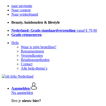
naar navigatie
Naar content
Naar winkelmand
Beauty, huishouden & lifestyle
Nederland: Gratis standaardverzending
vanaf € 79,90
Gratis retourneren
Help
Waar is mijn bestelling?
Retourneringen
Verzendkosten
Betalingsmethoden
Contact
Alle help-thema`s
Aanmelden
Nu aanmelden
Ben je
nieuw hier?