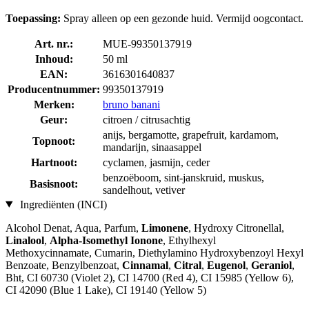
Toepassing:
Spray alleen op een gezonde huid. Vermijd oogcontact.
Art. nr.:
MUE-99350137919
Inhoud:
50 ml
EAN:
3616301640837
Producentnummer:
99350137919
Merken:
bruno banani
Geur:
citroen / citrusachtig
anijs, bergamotte, grapefruit, kardamom,
Topnoot:
mandarijn, sinaasappel
Hartnoot:
cyclamen, jasmijn, ceder
benzoëboom, sint-janskruid, muskus,
Basisnoot:
sandelhout, vetiver
Ingrediënten (INCI)
Alcohol Denat, Aqua, Parfum,
Limonene
, Hydroxy Citronellal,
Linalool
,
Alpha-Isomethyl Ionone
, Ethylhexyl
Methoxycinnamate, Cumarin, Diethylamino Hydroxybenzoyl Hexyl
Benzoate, Benzylbenzoat,
Cinnamal
,
Citral
,
Eugenol
,
Geraniol
,
Bht, CI 60730 (Violet 2), CI 14700 (Red 4), CI 15985 (Yellow 6),
CI 42090 (Blue 1 Lake), CI 19140 (Yellow 5)