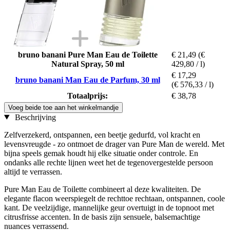
bruno banani Pure Man Eau de Toilette
€ 21,49
(€
Natural Spray, 50 ml
429,80 / l)
€ 17,29
bruno banani Man Eau de Parfum, 30 ml
(€ 576,33 / l)
Totaalprijs:
€ 38,78
Voeg beide toe aan het winkelmandje
Beschrijving
Zelfverzekerd, ontspannen, een beetje gedurfd, vol kracht en
levensvreugde - zo ontmoet de drager van Pure Man de wereld. Met
bijna speels gemak houdt hij elke situatie onder controle. En
ondanks alle rechte lijnen weet het de tegenovergestelde persoon
altijd te verrassen.
Pure Man Eau de Toilette combineert al deze kwaliteiten. De
elegante flacon weerspiegelt de rechttoe rechtaan, ontspannen, coole
kant. De veelzijdige, mannelijke geur overtuigt in de topnoot met
citrusfrisse accenten. In de basis zijn sensuele, balsemachtige
nuances verrassend.