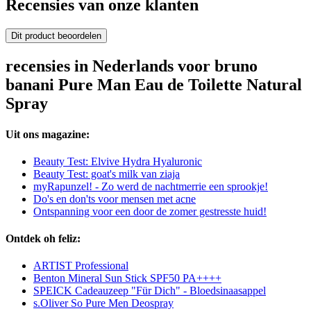
Recensies van onze klanten
Dit product beoordelen
recensies in Nederlands voor bruno
banani Pure Man Eau de Toilette Natural
Spray
Uit ons magazine:
Beauty Test: Elvive Hydra Hyaluronic
Beauty Test: goat's milk van ziaja
myRapunzel! - Zo werd de nachtmerrie een sprookje!
Do's en don'ts voor mensen met acne
Ontspanning voor een door de zomer gestresste huid!
Ontdek oh feliz:
ARTIST Professional
Benton Mineral Sun Stick SPF50 PA++++
SPEICK Cadeauzeep "Für Dich" - Bloedsinaasappel
s.Oliver So Pure Men Deospray