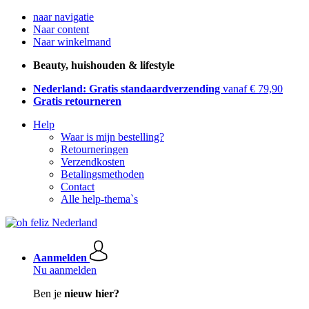
naar navigatie
Naar content
Naar winkelmand
Beauty, huishouden & lifestyle
Nederland: Gratis standaardverzending
vanaf € 79,90
Gratis retourneren
Help
Waar is mijn bestelling?
Retourneringen
Verzendkosten
Betalingsmethoden
Contact
Alle help-thema`s
Aanmelden
Nu aanmelden
Ben je
nieuw hier?