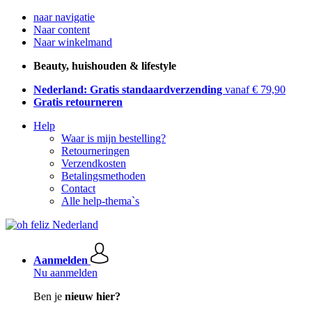
naar navigatie
Naar content
Naar winkelmand
Beauty, huishouden & lifestyle
Nederland: Gratis standaardverzending
vanaf € 79,90
Gratis retourneren
Help
Waar is mijn bestelling?
Retourneringen
Verzendkosten
Betalingsmethoden
Contact
Alle help-thema`s
Aanmelden
Nu aanmelden
Ben je
nieuw hier?