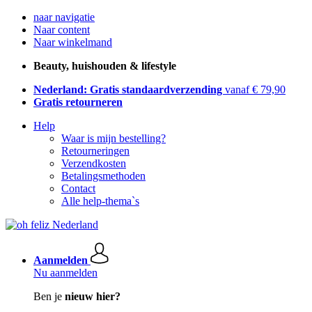
naar navigatie
Naar content
Naar winkelmand
Beauty, huishouden & lifestyle
Nederland: Gratis standaardverzending
vanaf € 79,90
Gratis retourneren
Help
Waar is mijn bestelling?
Retourneringen
Verzendkosten
Betalingsmethoden
Contact
Alle help-thema`s
Aanmelden
Nu aanmelden
Ben je
nieuw hier?