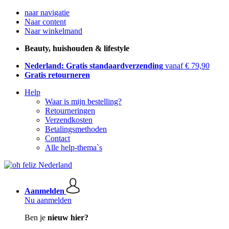
naar navigatie
Naar content
Naar winkelmand
Beauty, huishouden & lifestyle
Nederland: Gratis standaardverzending
vanaf € 79,90
Gratis retourneren
Help
Waar is mijn bestelling?
Retourneringen
Verzendkosten
Betalingsmethoden
Contact
Alle help-thema`s
Aanmelden
Nu aanmelden
Ben je
nieuw hier?