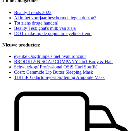
Uit ons magazine:
Beauty Trends 2022
Al in het voorjaar beschermen tegen de zon?
Tot ziens droge handen!
Beauty Test: goat's milk van ziaja
DOT make-up de populaire eyeliner trend
Nieuwe producten:
eyelike Oogdruppels met hyaluronzuur
BROOKLYN SOAP COMPANY 2in1 Body & Hair
Schwarzkopf Professional OSiS Curl Soufflé
Cosrx Ceramide Lip Butter Sleeping Mask
TIRTIR Galactomyces Softening Ampoule Mask