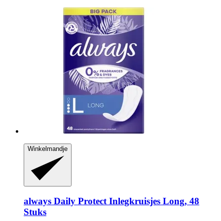
Winkelmandje
always
Daily Protect Inlegkruisjes Long, 48
Stuks