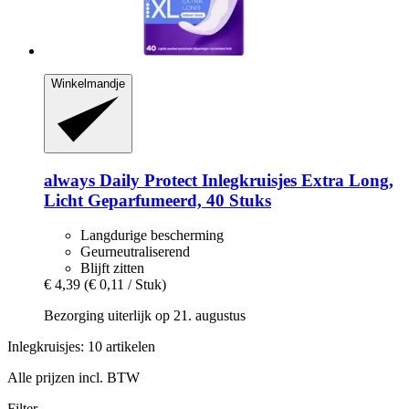
Winkelmandje
always
Daily Protect Inlegkruisjes Extra Long,
Licht Geparfumeerd, 40 Stuks
Langdurige bescherming
Geurneutraliserend
Blijft zitten
€ 4,39
(€ 0,11 / Stuk)
Bezorging uiterlijk op 21. augustus
Inlegkruisjes: 10 artikelen
Alle prijzen incl. BTW
Filter