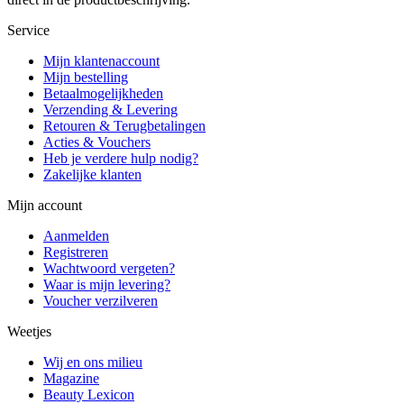
Service
Mijn klantenaccount
Mijn bestelling
Betaalmogelijkheden
Verzending & Levering
Retouren & Terugbetalingen
Acties & Vouchers
Heb je verdere hulp nodig?
Zakelijke klanten
Mijn account
Aanmelden
Registreren
Wachtwoord vergeten?
Waar is mijn levering?
Voucher verzilveren
Weetjes
Wij en ons milieu
Magazine
Beauty Lexicon