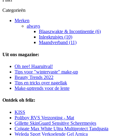
Categorieën
Merken
always
Blaaszwakte & Incontinentie (6)
Inlegkruisjes (10)
Maandverband (11)
Uit ons magazine:
Oh nee! Haaruitval!
Tips voor "wintervaste" make-up
Beauty Trends 2022
Tips en tricks over nagellak
Make-uptrends voor de lente
Ontdek oh feliz:
KISS
Poliboy RVS Verzorging - Mat
Gillette SkinGuard Sensitive Scheermesjes
Colgate Max White Ultra Multiprotect Tandpasta
Weleda Sport Verkoelende Gel Arnica