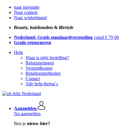
naar navigatie
Naar content
Naar winkelmand
Beauty, huishouden & lifestyle
Nederland: Gratis standaardverzending
vanaf € 79,90
Gratis retourneren
Help
Waar is mijn bestelling?
Retourneringen
Verzendkosten
Betalingsmethoden
Contact
Alle help-thema`s
Aanmelden
Nu aanmelden
Ben je
nieuw hier?