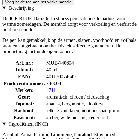
Voeg beide toe aan het winkelmandje
Beschrijving
De ICE BLUE Dab-On freshness pen is de ideale partner voor
warme zomerdagen. De menthol zorgt voor verkoeling en verfrist de
huid in seconden.
De pen kan gemakkelijk op de armen, slapen, voorhoofd en / of hals
worden aangebracht om het frisheidseffect te garanderen. Het
product mag niet in de ogen komen.
Art. nr.:
MUE-740604
Inhoud:
40 ml
EAN:
4011700746491
Producentnummer:
740604
Merken:
4711
Geur:
aromatisch, citroen / citrusachtig
Topnoot:
ananas, bergamotte, viooltjes
Hartnoot:
lelietje van dalen, nootmuskaat, pruim
Basisnoot:
amber, witte muskus, cederhout
Ingrediënten (INCI)
Alcohol, Aqua, Parfum,
Limonene
,
Linalool
, Ethylhexyl