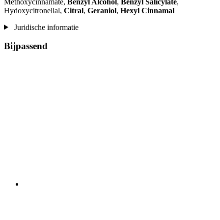
Methoxycinnamate,
Benzyl Alcohol
,
Benzyl Salicylate
,
Hydoxycitronellal,
Citral
,
Geraniol
,
Hexyl Cinnamal
Juridische informatie
Bijpassend