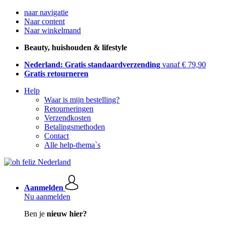
naar navigatie
Naar content
Naar winkelmand
Beauty, huishouden & lifestyle
Nederland: Gratis standaardverzending
vanaf € 79,90
Gratis retourneren
Help
Waar is mijn bestelling?
Retourneringen
Verzendkosten
Betalingsmethoden
Contact
Alle help-thema`s
Aanmelden
Nu aanmelden
Ben je
nieuw hier?