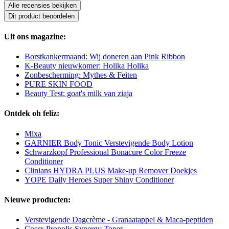
Alle recensies bekijken
Dit product beoordelen
Uit ons magazine:
Borstkankermaand: Wij doneren aan Pink Ribbon
K-Beauty nieuwkomer: Holika Holika
Zonbescherming: Mythes & Feiten
PURE SKIN FOOD
Beauty Test: goat's milk van ziaja
Ontdek oh feliz:
Mixa
GARNIER Body Tonic Verstevigende Body Lotion
Schwarzkopf Professional Bonacure Color Freeze
Conditioner
Clinians HYDRA PLUS Make-up Remover Doekjes
YOPE Daily Heroes Super Shiny Conditioner
Nieuwe producten:
Verstevigende Dagcrème - Granaatappel & Maca-peptiden
Cosrx Propolis Synergy Toner