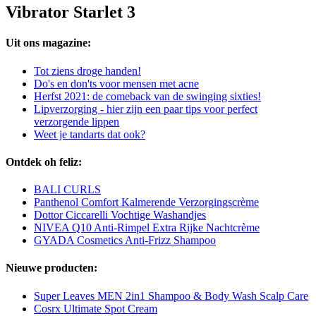
Vibrator Starlet 3
Uit ons magazine:
Tot ziens droge handen!
Do's en don'ts voor mensen met acne
Herfst 2021: de comeback van de swinging sixties!
Lipverzorging - hier zijn een paar tips voor perfect
verzorgende lippen
Weet je tandarts dat ook?
Ontdek oh feliz:
BALI CURLS
Panthenol Comfort Kalmerende Verzorgingscrème
Dottor Ciccarelli Vochtige Washandjes
NIVEA Q10 Anti-Rimpel Extra Rijke Nachtcrème
GYADA Cosmetics Anti-Frizz Shampoo
Nieuwe producten:
Super Leaves MEN 2in1 Shampoo & Body Wash Scalp Care
Cosrx Ultimate Spot Cream