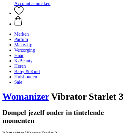
Account aanmaken
Merken
Parfum
Make-Up
Verzorging
Haar
K-Beauty
Heren
Baby & Kind
Huishouden
Sale
Womanizer
Vibrator Starlet 3
Dompel jezelf onder in tintelende
momenten