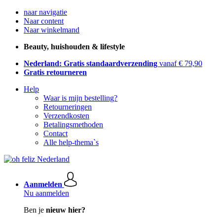
naar navigatie
Naar content
Naar winkelmand
Beauty, huishouden & lifestyle
Nederland: Gratis standaardverzending
vanaf € 79,90
Gratis retourneren
Help
Waar is mijn bestelling?
Retourneringen
Verzendkosten
Betalingsmethoden
Contact
Alle help-thema`s
Aanmelden
Nu aanmelden
Ben je
nieuw hier?