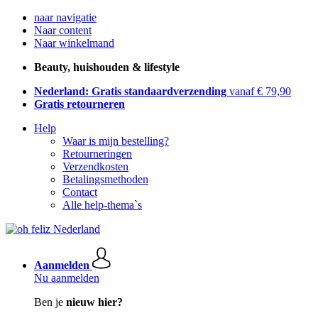
naar navigatie
Naar content
Naar winkelmand
Beauty, huishouden & lifestyle
Nederland: Gratis standaardverzending
vanaf € 79,90
Gratis retourneren
Help
Waar is mijn bestelling?
Retourneringen
Verzendkosten
Betalingsmethoden
Contact
Alle help-thema`s
Aanmelden
Nu aanmelden
Ben je
nieuw hier?