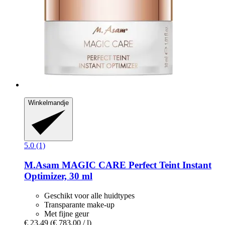
Winkelmandje
5.0 (1)
M.Asam
MAGIC CARE Perfect Teint Instant
Optimizer, 30 ml
Geschikt voor alle huidtypes
Transparante make-up
Met fijne geur
€ 23,49
(€ 783,00 / l)