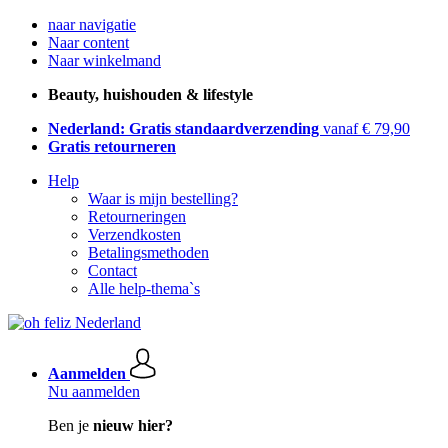
naar navigatie
Naar content
Naar winkelmand
Beauty, huishouden & lifestyle
Nederland: Gratis standaardverzending
vanaf € 79,90
Gratis retourneren
Help
Waar is mijn bestelling?
Retourneringen
Verzendkosten
Betalingsmethoden
Contact
Alle help-thema`s
Aanmelden
Nu aanmelden
Ben je
nieuw hier?