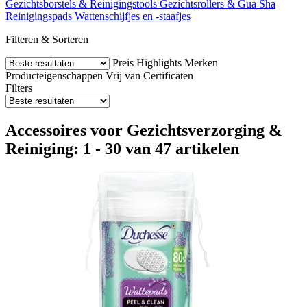
Gezichtsborstels & Reinigingstools
Gezichtsrollers & Gua Sha
Reinigingspads
Wattenschijfjes en -staafjes
Filteren & Sorteren
Preis
Highlights
Merken
Producteigenschappen
Vrij van
Certificaten
Filters
Accessoires voor Gezichtsverzorging &
Reiniging: 1 - 30 van 47 artikelen