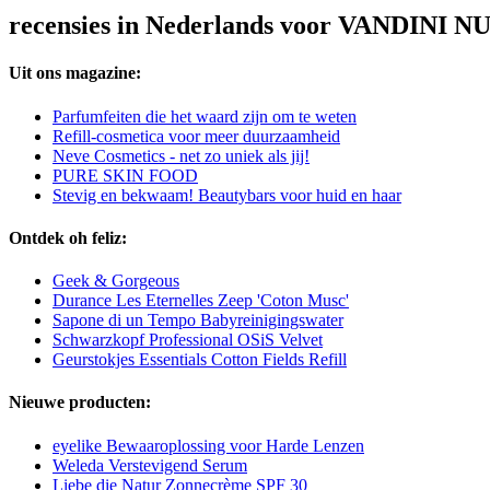
recensies in Nederlands voor VANDINI N
Uit ons magazine:
Parfumfeiten die het waard zijn om te weten
Refill-cosmetica voor meer duurzaamheid
Neve Cosmetics - net zo uniek als jij!
PURE SKIN FOOD
Stevig en bekwaam! Beautybars voor huid en haar
Ontdek oh feliz:
Geek & Gorgeous
Durance Les Eternelles Zeep 'Coton Musc'
Sapone di un Tempo Babyreinigingswater
Schwarzkopf Professional OSiS Velvet
Geurstokjes Essentials Cotton Fields Refill
Nieuwe producten:
eyelike Bewaaroplossing voor Harde Lenzen
Weleda Verstevigend Serum
Liebe die Natur Zonnecrème SPF 30