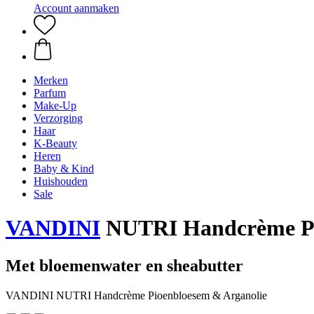
Account aanmaken
Merken
Parfum
Make-Up
Verzorging
Haar
K-Beauty
Heren
Baby & Kind
Huishouden
Sale
VANDINI
NUTRI Handcrème Pi
Met bloemenwater en sheabutter
VANDINI NUTRI Handcrème Pioenbloesem & Arganolie