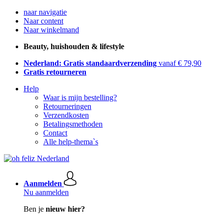
naar navigatie
Naar content
Naar winkelmand
Beauty, huishouden & lifestyle
Nederland: Gratis standaardverzending
vanaf € 79,90
Gratis retourneren
Help
Waar is mijn bestelling?
Retourneringen
Verzendkosten
Betalingsmethoden
Contact
Alle help-thema`s
Aanmelden
Nu aanmelden
Ben je
nieuw hier?