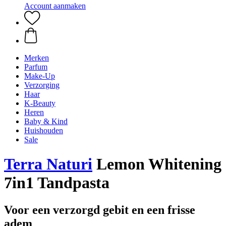
Account aanmaken
Merken
Parfum
Make-Up
Verzorging
Haar
K-Beauty
Heren
Baby & Kind
Huishouden
Sale
Terra Naturi
Lemon Whitening
7in1 Tandpasta
Voor een verzorgd gebit en een frisse
adem