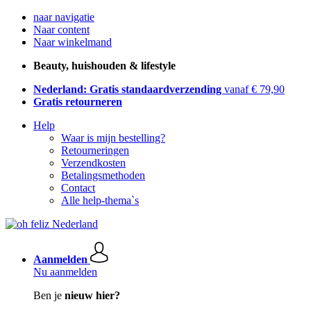
naar navigatie
Naar content
Naar winkelmand
Beauty, huishouden & lifestyle
Nederland: Gratis standaardverzending
vanaf € 79,90
Gratis retourneren
Help
Waar is mijn bestelling?
Retourneringen
Verzendkosten
Betalingsmethoden
Contact
Alle help-thema`s
Aanmelden
Nu aanmelden
Ben je
nieuw hier?