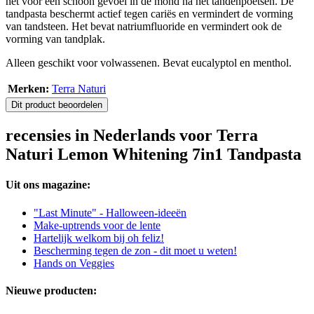
het voor een schoon gevoel in de mond na het tandenpoetsen. De
tandpasta beschermt actief tegen cariës en vermindert de vorming
van tandsteen. Het bevat natriumfluoride en vermindert ook de
vorming van tandplak.
Alleen geschikt voor volwassenen. Bevat eucalyptol en menthol.
Merken:
Terra Naturi
Dit product beoordelen
recensies in Nederlands voor Terra
Naturi Lemon Whitening 7in1 Tandpasta
Uit ons magazine:
"Last Minute" - Halloween-ideeën
Make-uptrends voor de lente
Hartelijk welkom bij oh feliz!
Bescherming tegen de zon - dit moet u weten!
Hands on Veggies
Nieuwe producten: