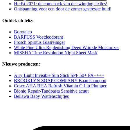
Herfst 2021: de comeback van de swinging sixties!
Ontspanning voor een door de zomer gestresste huid!
Ontdek oh feliz:
Borotalco
BARFUSS Voetdeodorant
Frosch Spiritus Glasreiniger
White Pine Ultra-Replenishing Deep Wrinkle Moisturizer
MISSHA Time Revolution Night Sheet Mask
Nieuwe producten:
Airy-Light Invisible Sun Stick SPF 50+ PA++++
BROOKLYN SOAP COMPANY Baardshampoo
Cosrx AHA BHA Refresh Vitamin C Lip Plumper
Bioniq Repair-Tandpasta Sensitive acuut
Bellawa Baby Wattenschijfjes