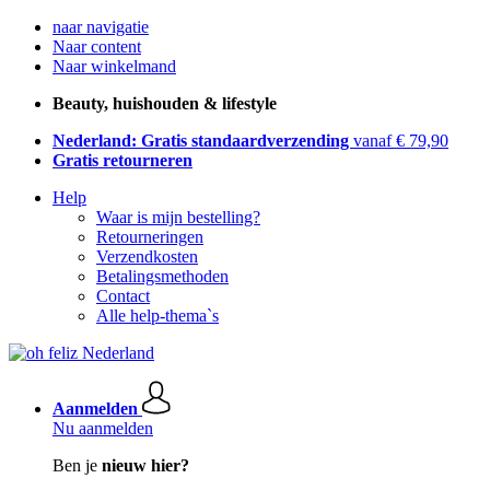
naar navigatie
Naar content
Naar winkelmand
Beauty, huishouden & lifestyle
Nederland: Gratis standaardverzending
vanaf € 79,90
Gratis retourneren
Help
Waar is mijn bestelling?
Retourneringen
Verzendkosten
Betalingsmethoden
Contact
Alle help-thema`s
Aanmelden
Nu aanmelden
Ben je
nieuw hier?