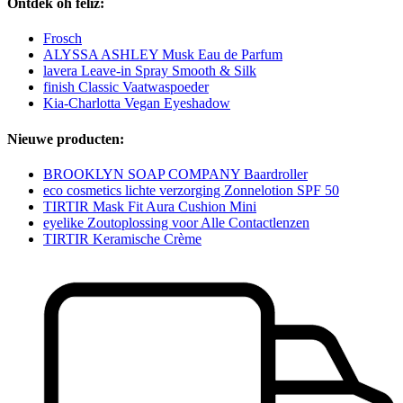
Ontdek oh feliz:
Frosch
ALYSSA ASHLEY Musk Eau de Parfum
lavera Leave-in Spray Smooth & Silk
finish Classic Vaatwaspoeder
Kia-Charlotta Vegan Eyeshadow
Nieuwe producten:
BROOKLYN SOAP COMPANY Baardroller
eco cosmetics lichte verzorging Zonnelotion SPF 50
TIRTIR Mask Fit Aura Cushion Mini
eyelike Zoutoplossing voor Alle Contactlenzen
TIRTIR Keramische Crème