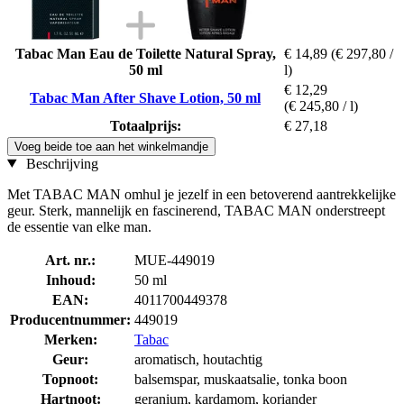
Tabac Man Eau de Toilette Natural Spray,
€ 14,89
(€ 297,80 /
50 ml
l)
€ 12,29
Tabac Man After Shave Lotion, 50 ml
(€ 245,80 / l)
Totaalprijs:
€ 27,18
Voeg beide toe aan het winkelmandje
Beschrijving
Met TABAC MAN omhul je jezelf in een betoverend aantrekkelijke
geur. Sterk, mannelijk en fascinerend, TABAC MAN onderstreept
de essentie van elke man.
Art. nr.:
MUE-449019
Inhoud:
50 ml
EAN:
4011700449378
Producentnummer:
449019
Merken:
Tabac
Geur:
aromatisch, houtachtig
Topnoot:
balsemspar, muskaatsalie, tonka boon
Hartnoot:
geranium, kardamom, koriander