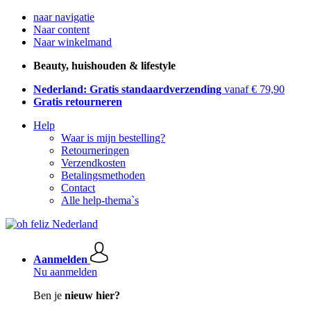
naar navigatie
Naar content
Naar winkelmand
Beauty, huishouden & lifestyle
Nederland: Gratis standaardverzending
vanaf € 79,90
Gratis retourneren
Help
Waar is mijn bestelling?
Retourneringen
Verzendkosten
Betalingsmethoden
Contact
Alle help-thema`s
Aanmelden
Nu aanmelden
Ben je
nieuw hier?