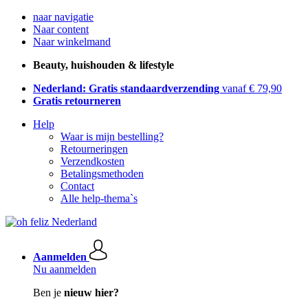
naar navigatie
Naar content
Naar winkelmand
Beauty, huishouden & lifestyle
Nederland: Gratis standaardverzending
vanaf € 79,90
Gratis retourneren
Help
Waar is mijn bestelling?
Retourneringen
Verzendkosten
Betalingsmethoden
Contact
Alle help-thema`s
Aanmelden
Nu aanmelden
Ben je
nieuw hier?