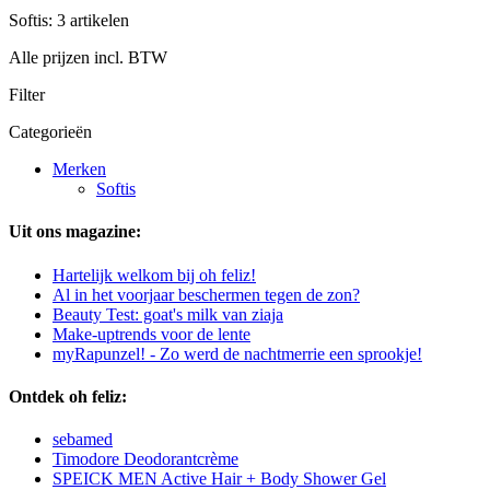
Softis: 3 artikelen
Alle prijzen incl. BTW
Filter
Categorieën
Merken
Softis
Uit ons magazine:
Hartelijk welkom bij oh feliz!
Al in het voorjaar beschermen tegen de zon?
Beauty Test: goat's milk van ziaja
Make-uptrends voor de lente
myRapunzel! - Zo werd de nachtmerrie een sprookje!
Ontdek oh feliz:
sebamed
Timodore Deodorantcrème
SPEICK MEN Active Hair + Body Shower Gel