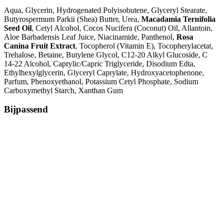
Aqua, Glycerin, Hydrogenated Polyisobutene, Glyceryl Stearate,
Butyrospermum Parkii (Shea) Butter, Urea,
Macadamia Ternifolia
Seed Oil
, Cetyl Alcohol, Cocos Nucifera (Coconut) Oil, Allantoin,
Aloe Barbadensis Leaf Juice, Niacinamide, Panthenol,
Rosa
Canina Fruit Extract
, Tocopherol (Vitamin E), Tocopherylacetat,
Trehalose, Betaine, Butylene Glycol, C12-20 Alkyl Glucoside, C
14-22 Alcohol, Caprylic/Capric Triglyceride, Disodium Edta,
Ethylhexylglycerin, Glyceryl Caprylate, Hydroxyacetophenone,
Parfum, Phenoxyethanol, Potassium Cetyl Phosphate, Sodium
Carboxymethyl Starch, Xanthan Gum
Bijpassend