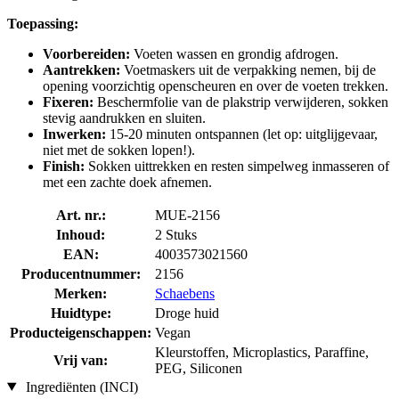
Toepassing:
Voorbereiden:
Voeten wassen en grondig afdrogen.
Aantrekken:
Voetmaskers uit de verpakking nemen, bij de
opening voorzichtig openscheuren en over de voeten trekken.
Fixeren:
Beschermfolie van de plakstrip verwijderen, sokken
stevig aandrukken en sluiten.
Inwerken:
15-20 minuten ontspannen (let op: uitglijgevaar,
niet met de sokken lopen!).
Finish:
Sokken uittrekken en resten simpelweg inmasseren of
met een zachte doek afnemen.
Art. nr.:
MUE-2156
Inhoud:
2 Stuks
EAN:
4003573021560
Producentnummer:
2156
Merken:
Schaebens
Huidtype:
Droge huid
Producteigenschappen:
Vegan
Kleurstoffen, Microplastics, Paraffine,
Vrij van:
PEG, Siliconen
Ingrediënten (INCI)