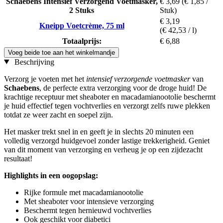
Schaebens Intensief Verzorgend Voetmasker,
€ 3,69
(€ 1,85 /
2 Stuks
Stuk)
€ 3,19
Kneipp Voetcrème, 75 ml
(€ 42,53 / l)
Totaalprijs:
€ 6,88
Voeg beide toe aan het winkelmandje
Beschrijving
Verzorg je voeten met het
intensief verzorgende voetmasker
van
Schaebens
, de perfecte extra verzorging voor de droge huid! De
krachtige receptuur met sheaboter en macadamianootolie beschermt
je huid effectief tegen vochtverlies en verzorgt zelfs ruwe plekken
totdat ze weer zacht en soepel zijn.
Het masker trekt snel in en geeft je in slechts 20 minuten een
volledig verzorgd huidgevoel zonder lastige trekkerigheid. Geniet
van dit moment van verzorging en verheug je op een zijdezacht
resultaat!
Highlights in een oogopslag:
Rijke formule met macadamianootolie
Met sheaboter voor intensieve verzorging
Beschermt tegen hernieuwd vochtverlies
Ook geschikt voor diabetici