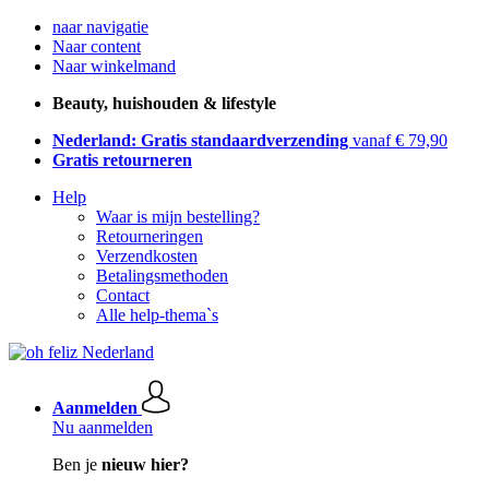
naar navigatie
Naar content
Naar winkelmand
Beauty, huishouden & lifestyle
Nederland: Gratis standaardverzending
vanaf € 79,90
Gratis retourneren
Help
Waar is mijn bestelling?
Retourneringen
Verzendkosten
Betalingsmethoden
Contact
Alle help-thema`s
Aanmelden
Nu aanmelden
Ben je
nieuw hier?