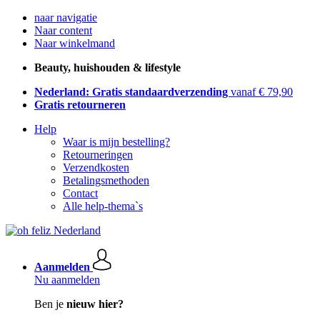
naar navigatie
Naar content
Naar winkelmand
Beauty, huishouden & lifestyle
Nederland: Gratis standaardverzending
vanaf € 79,90
Gratis retourneren
Help
Waar is mijn bestelling?
Retourneringen
Verzendkosten
Betalingsmethoden
Contact
Alle help-thema`s
Aanmelden
Nu aanmelden
Ben je
nieuw hier?