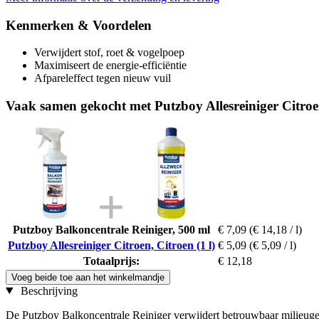
Kenmerken & Voordelen
Verwijdert stof, roet & vogelpoep
Maximiseert de energie-efficiëntie
Afpareleffect tegen nieuw vuil
Vaak samen gekocht met Putzboy Allesreiniger Citroen
Putzboy Balkoncentrale Reiniger, 500 ml
€ 7,09
(€ 14,18 / l)
Putzboy Allesreiniger Citroen, Citroen (1 l)
€ 5,09
(€ 5,09 / l)
Totaalprijs:
€ 12,18
Voeg beide toe aan het winkelmandje
Beschrijving
De Putzboy Balkoncentrale Reiniger verwijdert betrouwbaar milieugere