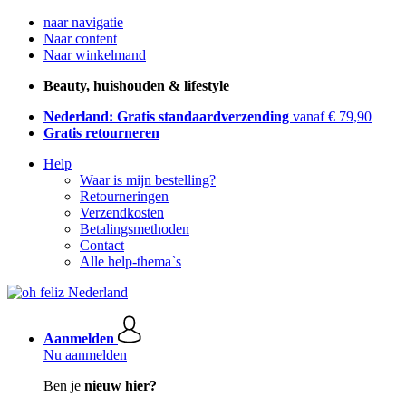
naar navigatie
Naar content
Naar winkelmand
Beauty, huishouden & lifestyle
Nederland: Gratis standaardverzending
vanaf € 79,90
Gratis retourneren
Help
Waar is mijn bestelling?
Retourneringen
Verzendkosten
Betalingsmethoden
Contact
Alle help-thema`s
Aanmelden
Nu aanmelden
Ben je
nieuw hier?