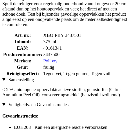
Spuit de reiniger voor regelmatig onderhoud vanuit ongeveer 20 cm
afstand dun op het houtoppervlak en veeg het direct af met een
schone doek. Test bij bijzonder gevoelige oppervlakken het product
altijd eerst op een onopvallende plaats om de materiaalbestendigheid
te controleren.
Art. nr.:
XBO-PBY-3437501
Inhoud:
375 ml
EAN:
40161341
Producentnummer:
3437506
Merken:
Poliboy
Geur:
fruitig
Reinigingseffect:
Tegen vet, Tegen geuren, Tegen vuil
Samenstelling
< 5 % anionogene oppervlakteactieve stoffen, geurstoffen (Citrus
Aurantium Peel Oil), conserveringsmiddel (benzisothiazolinone)
Veiligheids- en Gevaarinstructies
Gevaarinstructies:
EUH208 - Kan een allergische reactie veroorzaken.