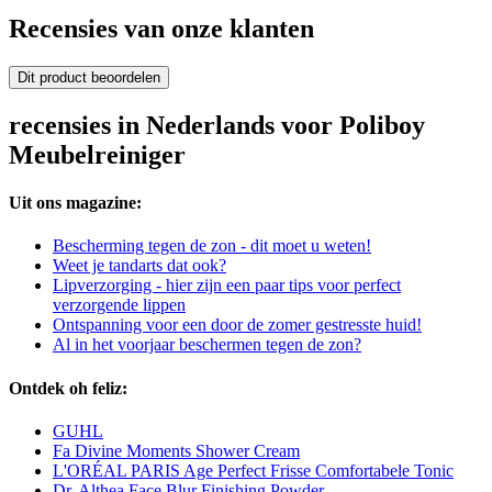
Recensies van onze klanten
Dit product beoordelen
recensies in Nederlands voor Poliboy
Meubelreiniger
Uit ons magazine:
Bescherming tegen de zon - dit moet u weten!
Weet je tandarts dat ook?
Lipverzorging - hier zijn een paar tips voor perfect
verzorgende lippen
Ontspanning voor een door de zomer gestresste huid!
Al in het voorjaar beschermen tegen de zon?
Ontdek oh feliz:
GUHL
Fa Divine Moments Shower Cream
L'ORÉAL PARIS Age Perfect Frisse Comfortabele Tonic
Dr. Althea Face Blur Finishing Powder