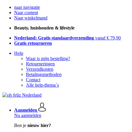
naar navigatie
Naar content
Naar winkelmand
Beauty, huishouden & lifestyle
Nederland: Gratis standaardverzending
vanaf € 79,90
Gratis retourneren
Help
Waar is mijn bestelling?
Retourneringen
Verzendkosten
Betalingsmethoden
Contact
Alle help-thema`s
Aanmelden
Nu aanmelden
Ben je
nieuw hier?