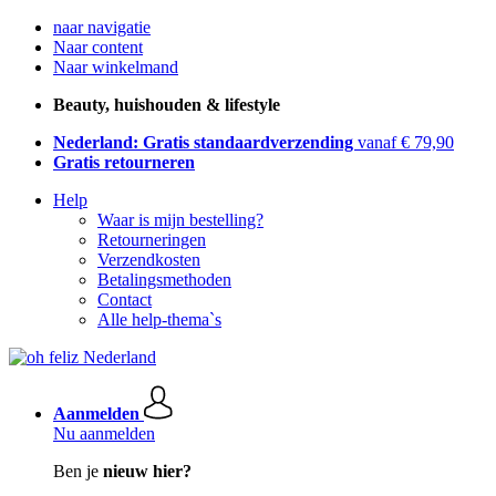
naar navigatie
Naar content
Naar winkelmand
Beauty, huishouden & lifestyle
Nederland: Gratis standaardverzending
vanaf € 79,90
Gratis retourneren
Help
Waar is mijn bestelling?
Retourneringen
Verzendkosten
Betalingsmethoden
Contact
Alle help-thema`s
Aanmelden
Nu aanmelden
Ben je
nieuw hier?