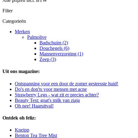
Alle prijzen incl. BTW
Filter
Categorieën
Merken
Palmolive
Badschuim (2)
Douchegels (6)
Mannenverzorging (1)
Zeep (3)
Uit ons magazine:
Ontspanning voor een door de zomer gestresste huid!
Do's en don'ts voor mensen met acne
Strawberry Legs - wat zit er precies achter?
Beauty Test: goat's milk van ziaja
Oh nee! Haaruitval!
Ontdek oh feliz:
Kneipp
Benton Tea Tree Mist